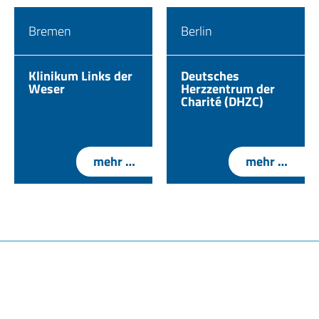
Bremen
Berlin
Klinikum Links der
Deutsches
Weser
Herzzentrum der
Charité (DHZC)
mehr …
mehr …