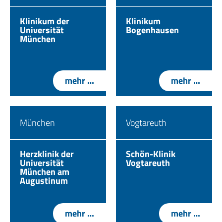
Klinikum der
Klinikum
Universität
Bogenhausen
München
mehr …
mehr …
München
Vogtareuth
Herzklinik der
Schön-Klinik
Universität
Vogtareuth
München am
Augustinum
mehr …
mehr …