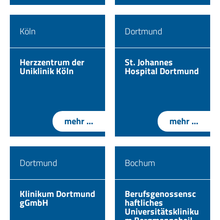
Köln
Dortmund
Herzzentrum der
St. Johannes
Uniklinik Köln
Hospital Dortmund
mehr …
mehr …
Dortmund
Bochum
Klinikum Dortmund
Berufsgenossensc
gGmbH
haftliches
Universitätskliniku