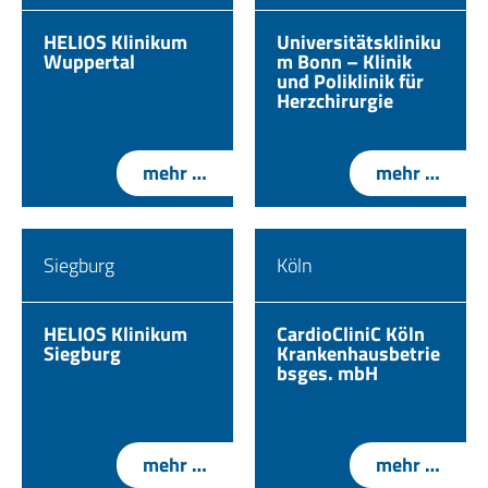
HELIOS Klinikum
Universitätskliniku
Wuppertal
m Bonn – Klinik
und Poliklinik für
Herzchirurgie
mehr …
mehr …
Siegburg
Köln
HELIOS Klinikum
CardioCliniC Köln
Siegburg
Krankenhausbetrie
bsges. mbH
mehr …
mehr …