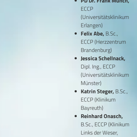
PD Dr. Frank Münch,
ECCP
(Universitätsklinikum
Erlangen)
Felix Abe,
B.Sc.,
ECCP (Herzzentrum
Brandenburg)
Jessica Schellnack,
Dipl. Ing., ECCP
(Universitätsklinikum
Münster)
Katrin Steger,
B.Sc.,
ECCP (Klinikum
Bayreuth)
Reinhard Onasch,
B.Sc., ECCP (Klinikum
Links der Weser,