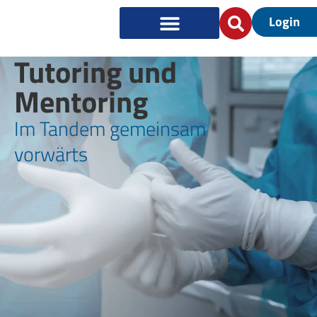
Login
Tutoring und
Mentoring
Im Tandem gemeinsam
vorwärts