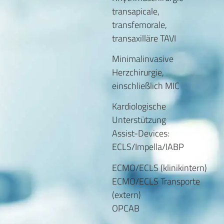
transapicale,
transfemorale,
transaxilläre TAVI
Minimalinvasive
Herzchirurgie,
einschließlich MIC
Kardiologische
Unterstützung
Assist-Devices:
ECLS/Impella/IABP
ECMO/ECLS (klinikintern)
ECMO/ECLS Transporte
(extern)
OPCAB