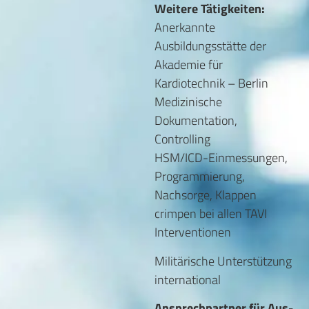
Weitere Tätigkeiten:
Anerkannte
Ausbildungsstätte der
Akademie für
Kardiotechnik – Berlin
Medizinische
Dokumentation,
Controlling
HSM/ICD-Einmessungen,
Programmierung,
Nachsorge, Klappen
crimpen bei allen TAVI
Interventionen
Militärische Unterstützung
international
Ansprechpartner für Aus-