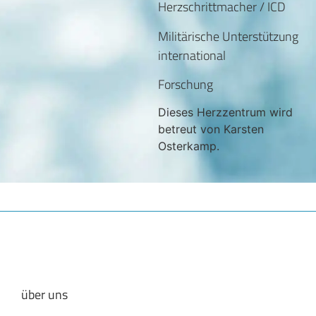
Herzschrittmacher / ICD
Militärische Unterstützung
international
Forschung
Dieses Herzzentrum wird
betreut von Karsten
Osterkamp.
über uns