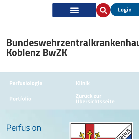
Login
Bundeswehrzentralkrankenha
Koblenz BwZK
Perfusiologie
Klinik
Zurück zur
Portfolio
Übersichtsseite
Perfusion