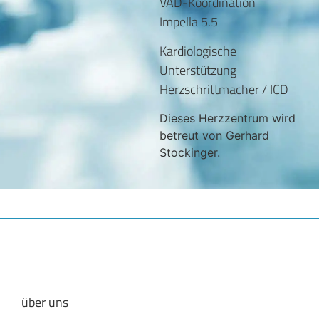
VAD-Koordination
Impella 5.5
Kardiologische
Unterstützung
Herzschrittmacher / ICD
Dieses Herzzentrum wird
betreut von Gerhard
Stockinger.
über uns