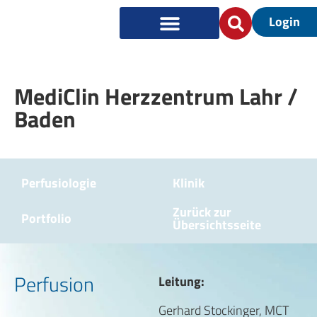
Login
MediClin Herzzentrum Lahr /
Baden
Perfusiologie
Klinik
Zurück zur
Portfolio
Übersichtsseite
Perfusion
Leitung:
Gerhard Stockinger, MCT