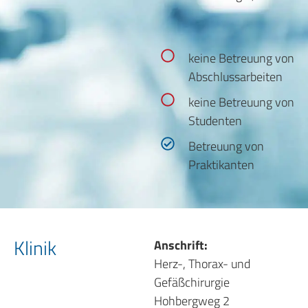
keine Betreuung von
Abschlussarbeiten
keine Betreuung von
Studenten
Betreuung von
Praktikanten
Klinik
Anschrift:
Herz-, Thorax- und
Gefäßchirurgie
Hohbergweg 2