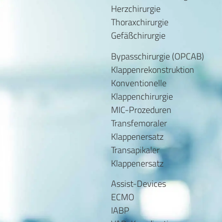
Herzchirurgie
Thoraxchirurgie
Gefäßchirurgie
Bypasschirurgie (OPCAB)
Klappenrekonstruktion
Konventionelle
Klappenchirurgie
MIC-Prozeduren
Transfemoraler
Klappenersatz
Transapikaler
Klappenersatz
Assist-Devices
ECMO
IABP