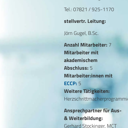
Tel.: 07821 / 925-1170
stellvertr. Leitung:
Jörn Gugel, B.Sc.
Anzahl Mitarbeiter:
7
Mitarbeiter mit
akademischem
Abschluss:
5
Mitarbeiter:innen mit
ECCP:
5
Weitere Tätigkeiten:
Herzschrittmacherprogrammi
Ansprechpartner für Aus-
& Weiterbildung:
Gerhard Stockinger, MCT