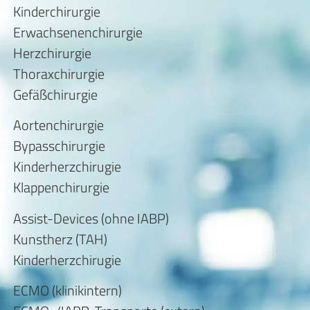
Kinderchirurgie
Erwachsenenchirurgie
Herzchirurgie
Thoraxchirurgie
Gefäßchirurgie
Aortenchirurgie
Bypasschirurgie
Kinderherzchirugie
Klappenchirurgie
Assist-Devices (ohne IABP)
Kunstherz (TAH)
Kinderherzchirugie
ECMO (klinikintern)