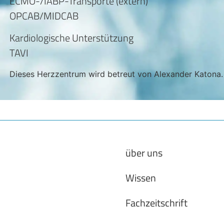
ECMO-/IABP-Transporte (extern)
OPCAB/MIDCAB
Kardiologische Unterstützung
TAVI
Dieses Herzzentrum wird betreut von Alexander Katona.
über uns
Wissen
Fachzeitschrift