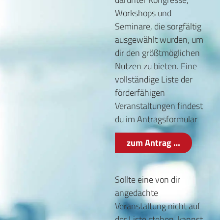
Workshops und
Seminare, die sorgfältig
ausgewählt wurden, um
dir den größtmöglichen
Nutzen zu bieten. Eine
vollständige Liste der
förderfähigen
Veranstaltungen findest
du im Antragsformular
zum Antrag …
Sollte eine von dir
angedachte
Veranstaltung nicht auf
der Liste stehen, kannst