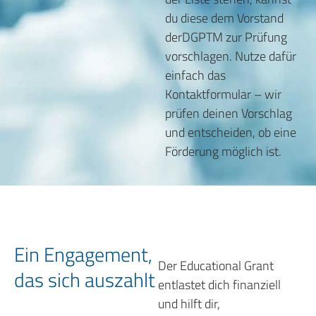
du diese dem Vorstand
derDGPTM zur Prüfung
vorschlagen. Nutze dafür
einfach das
Kontaktformular
– wir
prüfen deinen Vorschlag
und entscheiden, ob eine
Förderung möglich ist.
Ein Engagement,
Der Educational Grant
das sich auszahlt
entlastet dich finanziell
und hilft dir,