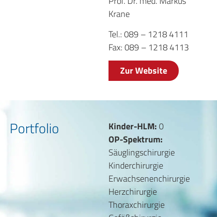
Prof. Dr. med. Markus
Krane
Tel.: 089 – 1218 4111
Fax: 089 – 1218 4113
Zur Website
Portfolio
Kinder-HLM:
0
OP-Spektrum:
Säuglingschirurgie
Kinderchirurgie
Erwachsenenchirurgie
Herzchirurgie
Thoraxchirurgie