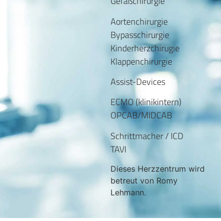
Gefäßchirurgie
Aortenchirurgie
Bypasschirurgie
Kinderherzchirugie
Klappenchirurgie
Assist-Devices
ECMO (klinikintern)
OPCAB/MIDCAB
Schrittmacher / ICD
TAVI
Dieses Herzzentrum wird
betreut von Romy
Lehmann.