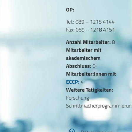
OP:
Tel.: 089 – 1218 4144
Fax: 089 – 1218 4151
Anzahl Mitarbeiter:
8
Mitarbeiter mit
akademischem
Abschluss:
0
Mitarbeiter:innen mit
ECCP:
4
Weitere Tätigkeiten:
Forschung
Schrittmacherprogrammierun