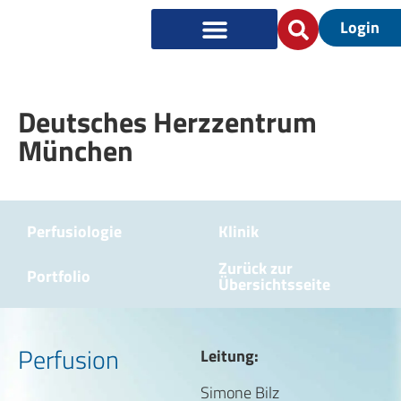
Login
Deutsches Herzzentrum
München
Perfusiologie
Klinik
Zurück zur
Portfolio
Übersichtsseite
Perfusion
Leitung:
Simone Bilz