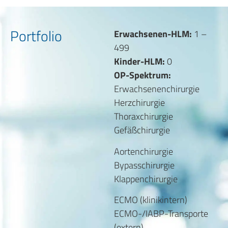
Portfolio
Erwachsenen-HLM:
1 –
499
Kinder-HLM:
0
OP-Spektrum:
Erwachsenenchirurgie
Herzchirurgie
Thoraxchirurgie
Gefäßchirurgie
Aortenchirurgie
Bypasschirurgie
Klappenchirurgie
ECMO (klinikintern)
ECMO-/IABP-Transporte
(extern)