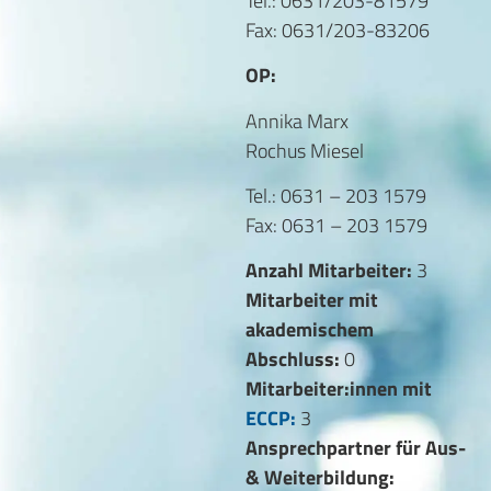
Tel.: 0631/203-81579
Fax: 0631/203-83206
OP:
Annika Marx
Rochus Miesel
Tel.: 0631 – 203 1579
Fax: 0631 – 203 1579
Anzahl Mitarbeiter:
3
Mitarbeiter mit
akademischem
Abschluss:
0
Mitarbeiter:innen mit
ECCP:
3
Ansprechpartner für Aus-
& Weiterbildung: