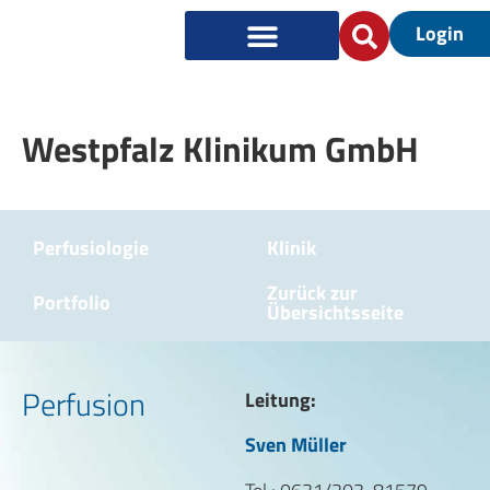
Login
Westpfalz Klinikum GmbH
Perfusiologie
Klinik
Zurück zur
Portfolio
Übersichtsseite
Perfusion
Leitung:
Sven Müller