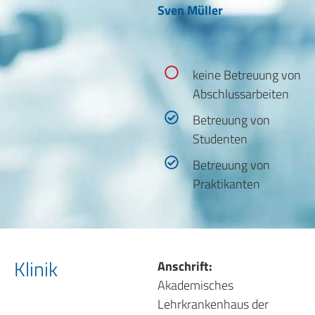
Sven Müller
keine Betreuung von
Abschlussarbeiten
Betreuung von
Studenten
Betreuung von
Praktikanten
Klinik
Anschrift:
Akademisches
Lehrkrankenhaus der