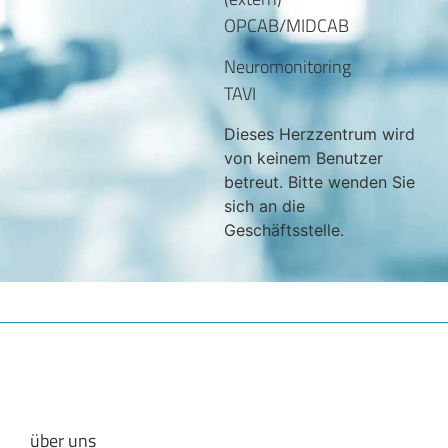
OPCAB/MIDCAB
Neuromonitoring
TAVI
Dieses Herzzentrum wird
von keinem Benutzer
betreut. Bitte wenden Sie
sich an die
Geschäftsstelle.
über uns