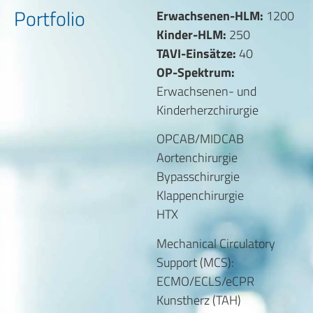
Portfolio
Erwachsenen-HLM:
1200
Kinder-HLM:
250
TAVI-Einsätze:
40
OP-Spektrum:
Erwachsenen- und
Kinderherzchirurgie
OPCAB/MIDCAB
Aortenchirurgie
Bypasschirurgie
Klappenchirurgie
HTX
Mechanical Circulatory
Support (MCS):
ECMO/ECLS/eCPR
Kunstherz (TAH)