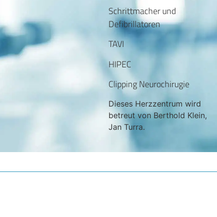
Schrittmacher und
Defibrillatoren
TAVI
HIPEC
Clipping Neurochirugie
Dieses Herzzentrum wird
betreut von Berthold Klein,
Jan Turra.