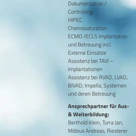
Dokumentation /
Controlling
HIPEC
Chemosaturation
ECMO /ECLS Implantation
und Betreuung incl.
Externe Einsätze
Assistenz bei TAVI –
Implantationen
Assistenz bei RVAD, LVAD,
BIVAD; Impella, Systemen
und deren Betreuung
Ansprechpartner für Aus-
& Weiterbildung:
Berthold Klein, Turra Jan,
Möbius Andreas, Riesterer