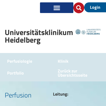
Login
Universitätsklinikum
Heidelberg
Perfusiologie
Klinik
Zurück zur
Portfolio
Übersichtsseite
Perfusion
Leitung: