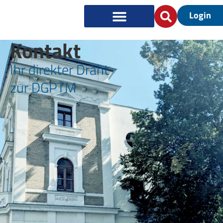
Login
Kontakt
Ihr direkter Draht
zur DGPTM