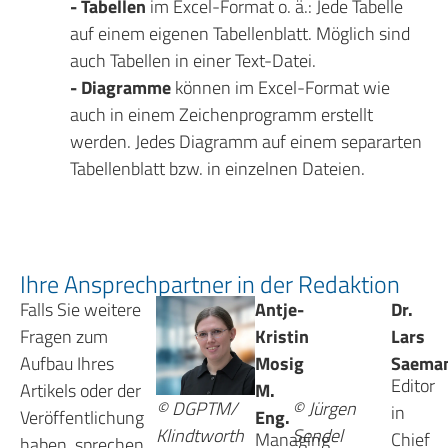
- Tabellen
im Excel-Format o. ä.: Jede Tabelle
auf einem eigenen Tabellenblatt. Möglich sind
auch Tabellen in einer Text-Datei.
- Diagramme
können im Excel-Format wie
auch in einem Zeichenprogramm erstellt
werden. Jedes Diagramm auf einem separarten
Tabellenblatt bzw. in einzelnen Dateien.
Ihre Ansprechpartner in der Redaktion
Falls Sie weitere
Antje-
Dr.
Fragen zum
Kristin
Lars
Aufbau Ihres
Mosig
Saema
Editor
Artikels oder der
M.
© DGPTM/
© Jürgen
in
Veröffentlichung
Eng.
Klindtworth
Sendel
Managing
Chief
haben, sprechen