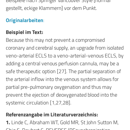
Beispiele nach Springer Vancouver Style [normal
gestellt, eckige Klammern] vor dem Punkt.
Originalarbeiten
:
Beispiel im Text:
Because this may not prevent a compromised
coronary and cerebral supply, an upgrade from isolated
veno-arterial ECLS to a veno-arterial-venous ECLS, by
adding a central venous perfusion cannula, may be a
safe therapeutic option [27]. The partial separation of
the arterial inflow into the venous system allows for
partial pre-pulmonary oxygenation and thus may
prevent the ejection of deoxygenated blood into the
systemic circulation [1,27,28].
Referenzangabe im Literaturverzeichnis:
1.
Linde C, Abraham WT, Gold MR, St John Sutton M,