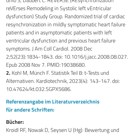
Ghio S, Daubert C. REVERSE (REsynchronization
reVErses Remodeling in Systolic left vEntricular
dysfunction) Study Group. Randomized trial of cardiac
resynchronization in mildly symptomatic heart failure
patients and in asymptomatic patients with left
ventricular dysfunction and previous heart failure
symptoms. J Am Coll Cardiol. 2008 Dec
2;52(23):1834-1843. doi: 10.1016/j.jacc.2008.08.027.
Epub 2008 Nov 7. PMID:19038680.
2.
Kohl M, Münch F. Statistik Teil 8: t-Tests und
Alternativen. Kardiotechnik, 2023(4): 143-147. doi:
10.47624/kt.032.SGPX5686.
Referenzangabe im Literaturverzeichnis
für andere Schriften:
Bücher:
Kroidl RF, Nowak D, Seysen U (Hg): Bewertung und