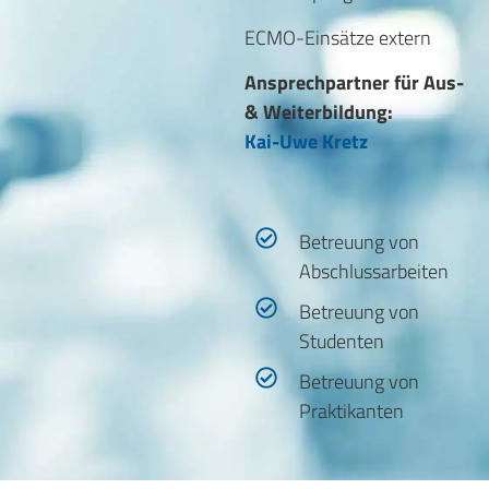
ECMO-Einsätze extern
Ansprechpartner für Aus-
& Weiterbildung:
Kai-Uwe Kretz
Betreuung von
Abschlussarbeiten
Betreuung von
Studenten
Betreuung von
Praktikanten