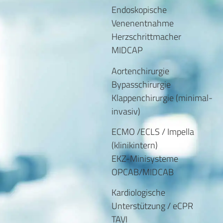
Endoskopische
Venenentnahme
Herzschrittmacher
MIDCAP
Aortenchirurgie
Bypasschirurgie
Klappenchirurgie (minimal-
invasiv)
ECMO /ECLS / Impella
(klinikintern)
EKZ-Minisysteme
OPCAB/MIDCAB
Kardiologische
Unterstützung / eCPR
TAVI