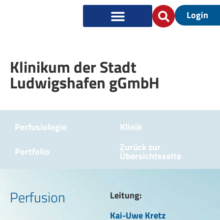
Login
Klinikum der Stadt
Ludwigshafen gGmbH
Perfusiologie
Klinik
Zurück zur
Portfolio
Übersichtsseite
Perfusion
Leitung:
Kai-Uwe Kretz