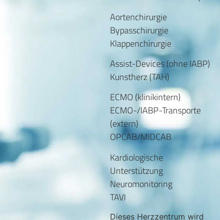
Aortenchirurgie
Bypasschirurgie
Klappenchirurgie
Assist-Devices (ohne IABP)
Kunstherz (TAH)
ECMO (klinikintern)
ECMO-/IABP-Transporte
(extern)
OPCAB/MIDCAB
Kardiologische
Unterstützung
Neuromonitoring
TAVI
Dieses Herzzentrum wird