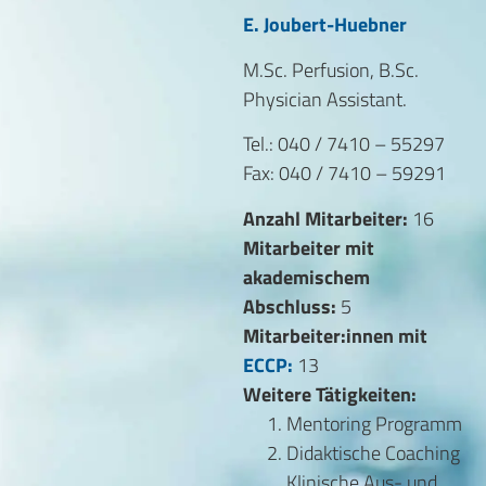
E. Joubert-Huebner
M.Sc. Perfusion, B.Sc.
Physician Assistant.
Tel.: 040 / 7410 – 55297
Fax: 040 / 7410 – 59291
Anzahl Mitarbeiter:
16
Mitarbeiter mit
akademischem
Abschluss:
5
Mitarbeiter:innen mit
ECCP:
13
Weitere Tätigkeiten:
Mentoring Programm
Didaktische Coaching
Klinische Aus- und