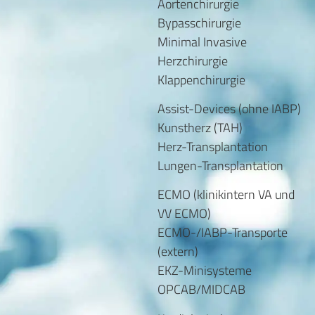
Aortenchirurgie
Bypasschirurgie
Minimal Invasive
Herzchirurgie
Klappenchirurgie
Assist-Devices (ohne IABP)
Kunstherz (TAH)
Herz-Transplantation
Lungen-Transplantation
ECMO (klinikintern VA und
VV ECMO)
ECMO-/IABP-Transporte
(extern)
EKZ-Minisysteme
OPCAB/MIDCAB