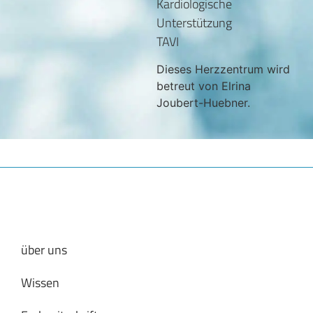
Kardiologische
Unterstützung
TAVI
Dieses Herzzentrum wird
betreut von Elrina
Joubert-Huebner.
über uns
Wissen