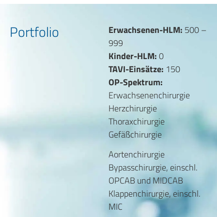
Portfolio
Erwachsenen-HLM:
500 –
999
Kinder-HLM:
0
TAVI-Einsätze:
150
OP-Spektrum:
Erwachsenenchirurgie
Herzchirurgie
Thoraxchirurgie
Gefäßchirurgie
Aortenchirurgie
Bypasschirurgie, einschl.
OPCAB und MIDCAB
Klappenchirurgie, einschl.
MIC