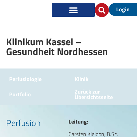
Login
Klinikum Kassel –
Gesundheit Nordhessen
Perfusiologie
Klinik
Zurück zur
Portfolio
Übersichtsseite
Perfusion
Leitung:
Carsten Kleidon, B.Sc.