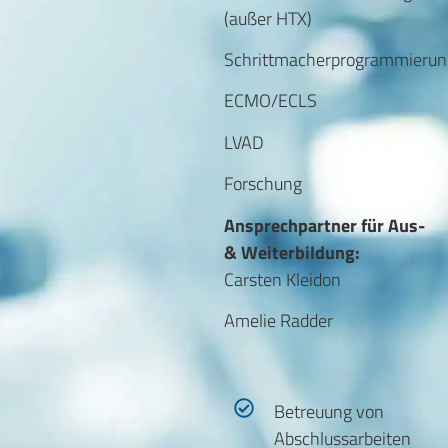
(außer HTX)
Schrittmacherprogrammierun
ECMO/ECLS
LVAD
Forschung
Ansprechpartner für Aus-
& Weiterbildung:
Carsten Kleidon
Amelie Radder
Betreuung von
Abschlussarbeiten