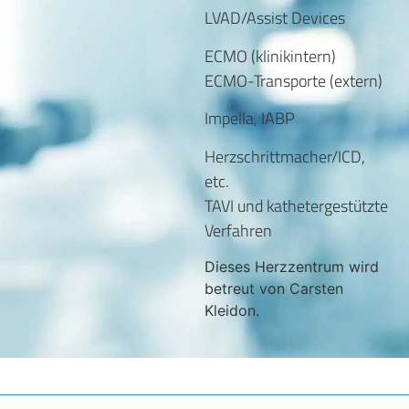
LVAD/Assist Devices
ECMO (klinikintern)
ECMO-Transporte (extern)
Impella, IABP
Herzschrittmacher/ICD,
etc.
TAVI und kathetergestützte
Verfahren
Dieses Herzzentrum wird
betreut von Carsten
Kleidon.