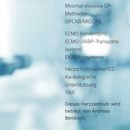
Minimal-invasive OP-
Methoden
OPCAB/MIDCAB
ECMO (klinikintern)
ECMO-/IABP-Transporte
(extern)
EKZ-Minisysteme
Herzschrittmacher/ICD
Kardiologische
Unterstützung
TAVI
Dieses Herzzentrum wird
betreut von Andreas
Bendisch.