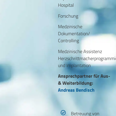
Hospital
Forschung
Medzinische
Dokumentation/
Controlling
Medzinische Assistenz
Herzschrittmacherprogrammi
und Implantation
Ansprechpartner für Aus-
& Weiterbildung:
Andreas Bendisch
Betreuung von