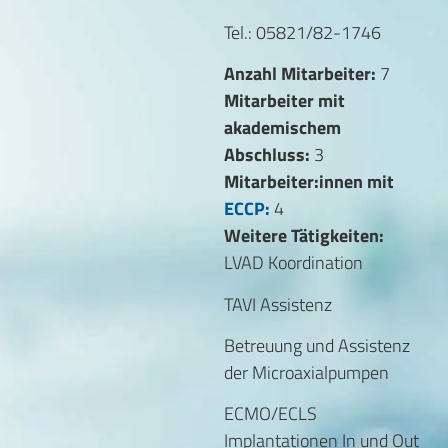
Tel.: 05821/82-1746
Anzahl Mitarbeiter:
7
Mitarbeiter mit
akademischem
Abschluss:
3
Mitarbeiter:innen mit
ECCP:
4
Weitere Tätigkeiten:
LVAD Koordination
TAVI Assistenz
Betreuung und Assistenz
der Microaxialpumpen
ECMO/ECLS
Implantationen In und Out