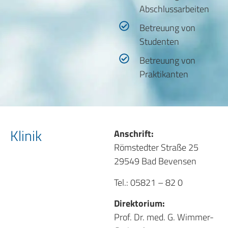
Abschlussarbeiten
Betreuung von
Studenten
Betreuung von
Praktikanten
Klinik
Anschrift:
Römstedter Straße 25
29549 Bad Bevensen
Tel.: 05821 – 82 0
Direktorium:
Prof. Dr. med. G. Wimmer-