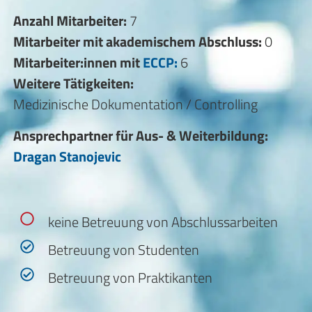
Anzahl Mitarbeiter:
7
Mitarbeiter mit akademischem Abschluss:
0
Mitarbeiter:innen mit
ECCP:
6
Weitere Tätigkeiten:
Medizinische Dokumentation / Controlling
Ansprechpartner für Aus- & Weiterbildung:
Dragan Stanojevic
keine Betreuung von Abschlussarbeiten
Betreuung von Studenten
Betreuung von Praktikanten