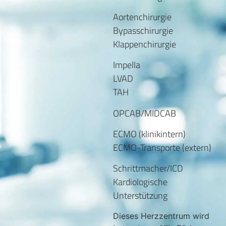
Aortenchirurgie
Bypasschirurgie
Klappenchirurgie
Impella
LVAD
TAH
OPCAB/MIDCAB
ECMO (klinikintern)
ECMO-Transporte (extern)
Schrittmacher/ICD
Kardiologische
Unterstützung
Dieses Herzzentrum wird