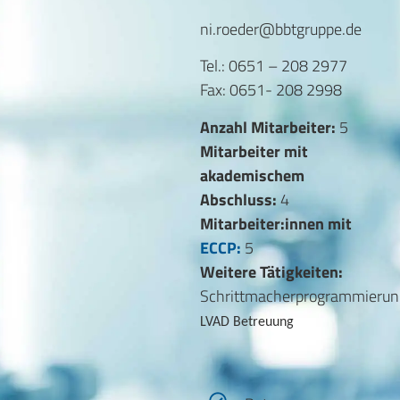
ni.roeder@bbtgruppe.de
Tel.: 0651 – 208 2977
Fax: 0651- 208 2998
Anzahl Mitarbeiter:
5
Mitarbeiter mit
akademischem
Abschluss:
4
Mitarbeiter:innen mit
ECCP:
5
Weitere Tätigkeiten:
Schrittmacherprogrammierun
LVAD Betreuung