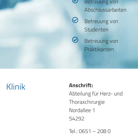
Betreuung von
Abschlussarbeiten
Betreuung von
Studenten
Betreuung von
Praktikanten
Klinik
Anschrift:
Abteilung für Herz- und
Thoraxchirurgie
Nordallee 1
54292
Tel.: 0651 – 208 0