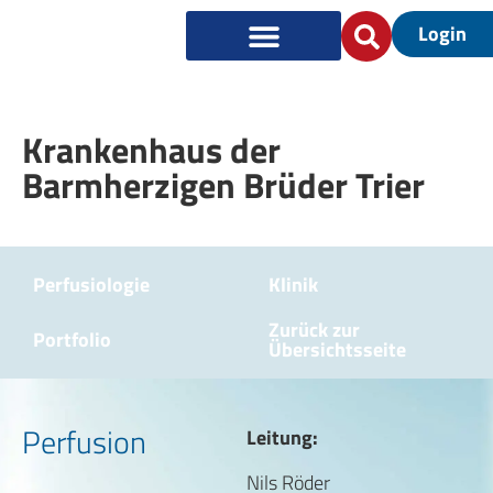
Login
Krankenhaus der
Barmherzigen Brüder Trier
Perfusiologie
Klinik
Zurück zur
Portfolio
Übersichtsseite
Perfusion
Leitung:
Nils Röder