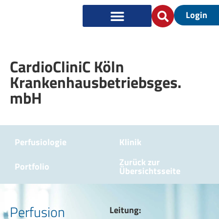
Login
CardioCliniC Köln
Krankenhausbetriebsges.
mbH
Perfusiologie
Klinik
Zurück zur
Portfolio
Übersichtsseite
Perfusion
Leitung: