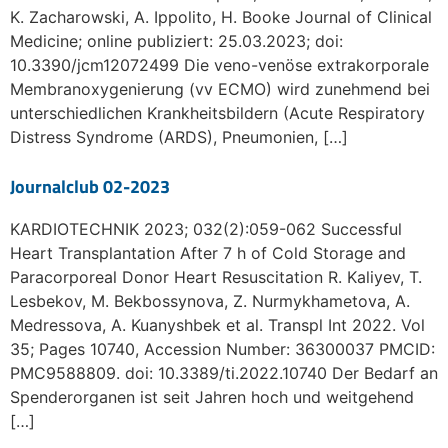
K. Zacharowski, A. Ippolito, H. Booke Journal of Clinical
Medicine; online publiziert: 25.03.2023; doi:
10.3390/jcm12072499 Die veno-venöse extrakorporale
Membranoxygenierung (vv ECMO) wird zunehmend bei
unterschiedlichen Krankheitsbildern (Acute Respiratory
Distress Syndrome (ARDS), Pneumonien, […]
Journalclub 02-2023
KARDIOTECHNIK 2023; 032(2):059-062 Successful
Heart Transplantation After 7 h of Cold Storage and
Paracorporeal Donor Heart Resuscitation R. Kaliyev, T.
Lesbekov, M. Bekbossynova, Z. Nurmykhametova, A.
Medressova, A. Kuanyshbek et al. Transpl Int 2022. Vol
35; Pages 10740, Accession Number: 36300037 PMCID:
PMC9588809. doi: 10.3389/ti.2022.10740 Der Bedarf an
Spenderorganen ist seit Jahren hoch und weitgehend
[…]