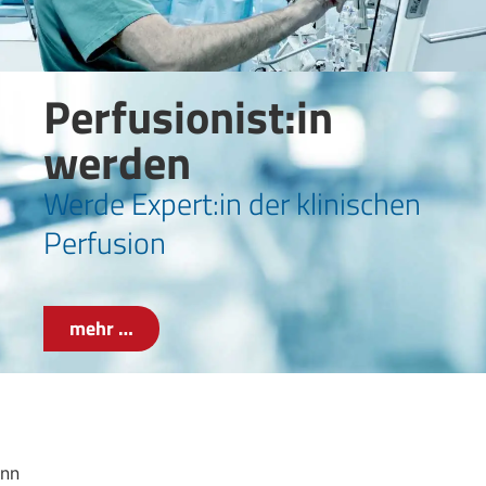
Perfusio­nist:in
werden
Werde Expert:in der klinischen
Perfusion
mehr …
nn