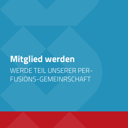
Mitglied werden
Offizielle Stipendien der DGPTM zu Förderung
deiner Karriere
WERDE TEIL UNSERER PER­
FUSIONS-GE­MEINR­SCHAFT
mehr …