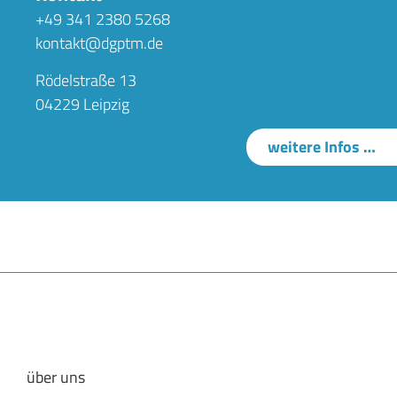
+49 341 2380 5268
kontakt@dgptm.de
Rödelstraße 13
04229 Leipzig
weitere Infos …
über uns