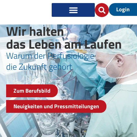
Login
Wir halten
das Leben am Laufen
Warum der Perfusiologie
die Zukunft gehört
Zum Berufsbild
Neuigkeiten und Pressmitteilungen