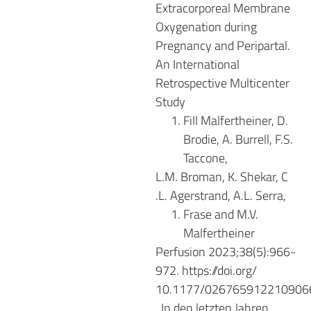
Extracorporeal Membrane
Oxygenation during
Pregnancy and Peripartal.
An International
Retrospective Multicenter
Study
Fill Malfertheiner, D.
Brodie, A. Burrell, F.S.
Taccone,
L.M. Broman, K. Shekar, C
.L. Agerstrand, A.L. Serra,
Frase and M.V.
Malfertheiner
Perfusion 2023;38(5):966-
972. https://doi.org/
10.1177/026765912210906
In den letzten Jahren