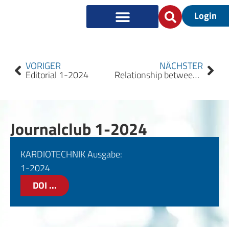
Login
VORIGER
NÄCHSTER
Editorial 1-2024
Relationship between Low Oxygen Delivery during Extracorporeal Circulation and Postoperative Acute Kidney Injury after Minimally Invasive Cardiac Surgery
Journalclub 1-2024
KARDIOTECHNIK Ausgabe:
1-2024
DOI ...