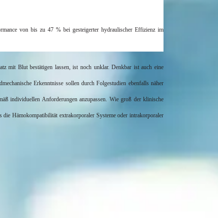
mance von bis zu 47 % bei gesteigerter hydraulischer Effizienz im
atz mit Blut bestätigen lassen, ist noch unklar. Denkbar ist auch eine
uidmechanische Erkenntnisse sollen durch Folgestudien ebenfalls näher
äß individuellen Anforderungen anzupassen. Wie groß der klinische
ss die
Hämokompatibilität
extrakorporaler Systeme oder
intrakorporaler