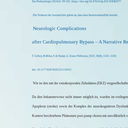
Die
Perfusiologie
2024(3): 99-101 | https://doi.org/10.47624/dp.033.JOER3377
Die Verfasser der Journalclubs geben an, dass kein Interessenkonflikt besteht.
Neurologic Complications
after Cardiopulmonary Bypass – A Narrative R
T.
Gilbey
,
B.Milne
, F. de
Somer
, G. Kunst Perfusion, 2023; 38(8), 1545–1559;
doi
: 10.1177/02676591221119312
Wie ist
den
mit der extrakorporalen Zirkulation (EKZ) vergesellschaf
Da dies bekannterweise nicht immer möglich ist, wurden im vorliegen
Apoplexie (
stroke
) sowie der Komplex der neurokognitiven Dysfunkt
Kontext beschriebene Phänomen post-pump
chorea
mit unwillkürlich 