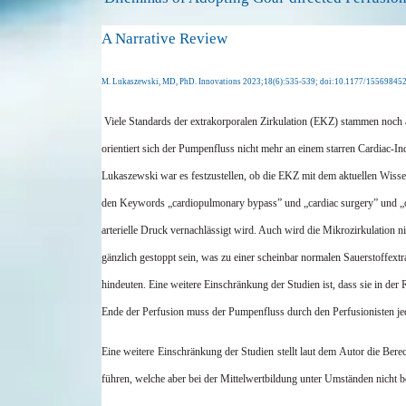
A Narrative Review
M.
Lukaszewski
, MD, PhD.
Innovations
2023;18(6):535-539; doi:10.1177/15569845
Viele Standards der extrakorporalen Zirkulation (EKZ) stammen noch 
orientiert sich der Pumpenfluss nicht mehr an einem starren
Cardiac
-In
Lukaszewski
war es festzustellen, ob die EKZ mit dem aktuellen Wis
den Keywords „
cardiopulmonary
bypass
” und „
cardiac
surgery
” und „
arterielle Druck vernachlässigt wird. Auch wird die Mikrozirkulation 
gänzlich gestoppt sein, was zu einer scheinbar normalen Sauerstoffextr
hindeuten. Eine weitere Einschränkung der Studien ist, dass sie in der
Ende der Perfusion muss der Pumpenfluss durch den
Perfusionisten
je
Eine weitere Einschränkung der Studien stellt laut dem Autor die B
führen, welche aber bei der Mittelwertbildung unter Umständen nicht b