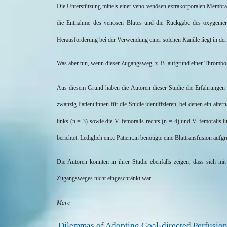
Die Unterstützung mittels einer
veno
-venösen extrakorporalen
Membra
die Entnahme des venösen Blutes und die Rückgabe des oxygeniert
Herausforderung bei der Verwendung einer solchen Kanüle liegt in der 
Was aber tun, wenn dieser Zugangsweg, z. B. aufgrund einer Thrombos
Aus diesem Grund haben die Autoren dieser Studie die Erfahrunge
zwanzig
Patient:innen
für die Studie identifizieren, bei denen ein alte
links (n = 3) sowie die V.
femoralis
rechts (n = 4) und V.
femoralis
li
berichtet. Lediglich
ein:e
Patient:in
benötigte eine Bluttransfusion aufg
Die Autoren konnten in ihrer Studie ebenfalls zeigen, dass sich mit
Zugangsweges nicht eingeschränkt war.
äger
, Bad Nauheim
Marc
Dilemmas of Adopting Goal-directed Perfusion 