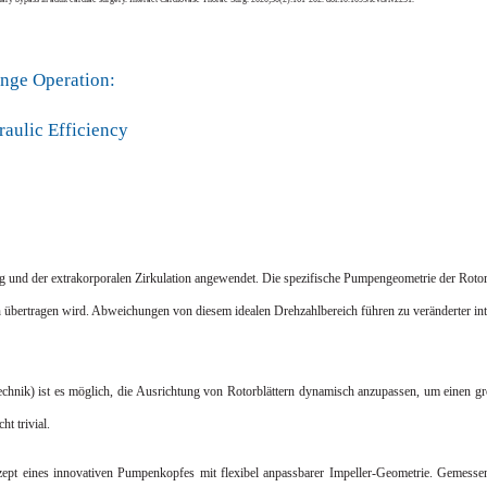
nge Operation:
raulic Efficiency
 und der extrakorporalen Zirkulation angewendet. Die spezifische Pumpengeometrie der Rotore
en übertragen wird. Abweichungen von diesem idealen Drehzahlbereich führen zu veränderter in
nik) ist es möglich, die Ausrichtung von Rotorblättern dynamisch anzupassen, um einen grö
t trivial.
Konzept eines innovativen Pumpenkopfes mit flexibel anpassbarer Impeller-Geometrie. Gemess