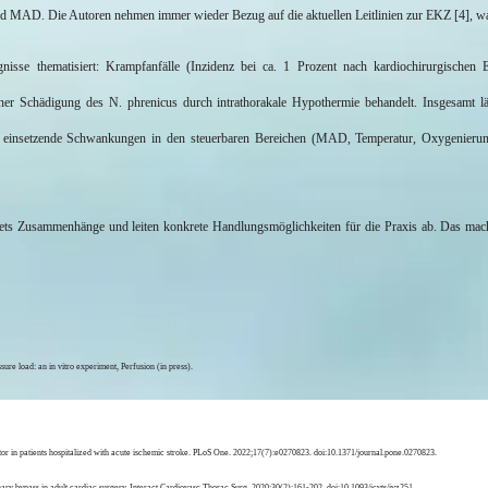
MAD. Die Autoren nehmen immer wieder Bezug auf die aktuellen Leitlinien zur EKZ [4], was d
nisse thematisiert: Krampfanfälle (Inzidenz bei ca. 1 Prozent nach kardiochirurgischen 
ner Schädigung des N. phrenicus durch intrathorakale Hypothermie behandelt. Insgesamt lä
ll einsetzende Schwankungen in den steuerbaren Bereichen (MAD, Temperatur, Oxygenierung 
s Zusammenhänge und leiten konkrete Handlungsmöglichkeiten für die Praxis ab. Das macht 
ure load: an in vitro experiment, Perfusion (in press).
in patients hospitalized with acute ischemic stroke.
PLoS
One
. 2022;17(7
):e
0270823.
doi:10.1371/journal.pone
.0270823.
y bypass in adult cardiac surgery. Interact Cardiovasc
Thorac
Surg. 2020;30(2):161-202. doi:10.1093/
icvts
/ivz251.