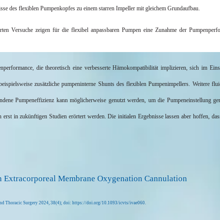
se des flexiblen Pumpenkopfes zu einem starren Impeller mit gleichem Grundaufbau.
ten Versuche zeigen für die flexibel anpassbaren Pumpen eine Zunahme der Pumpenperfor
nperformance, die theoretisch eine verbesserte
Hämokompatibilität
implizieren, sich im Eins
eispielsweise zusätzliche pumpeninterne Shunts des flexiblen
Pumpenimpellers
. Weitere fl
undene Pumpeneffizienz kann möglicherweise genutzt werden, um die Pumpeneinstellung gem
 erst in zukünftigen Studien erörtert werden. Die initialen Ergebnisse lassen aber hoffen, da
en Extracorporeal Membrane Oxygenation Cannulation
nd Thoracic Surgery 2024, 38(4);
doi
: https://doi.org/10.1093/icvts/ivae060.