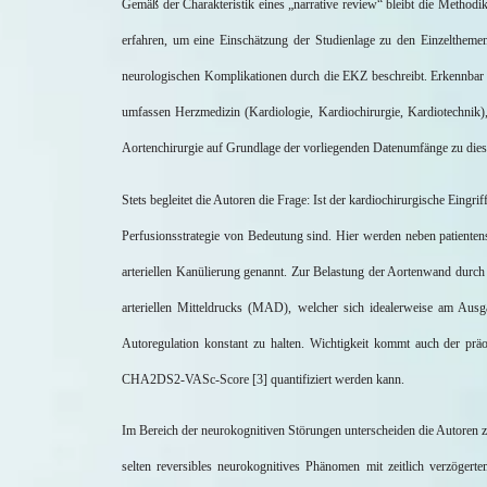
Gemäß der Charakteristik eines „narrative review“ bleibt die Methodi
erfahren, um eine Einschätzung der Studienlage zu den Einzeltheme
neurologischen Komplikationen durch die EKZ beschreibt. Erkennbar i
umfassen Herzmedizin (Kardiologie, Kardiochirurgie, Kardiotechnik),
Aortenchirurgie
auf Grundlage der vorliegenden Datenumfänge zu diesen
Stets begleitet die Autoren die Frage: Ist der kardiochirurgische Eingr
Perfusionsstrategie von Bedeutung sind. Hier werden neben patienten
arteriellen
Kanülierung
genannt. Zur Belastung der
Aortenwand
durch 
arteriellen Mitteldrucks (MAD), welcher sich idealerweise am Ausg
Autoregulation konstant zu halten. Wichtigkeit kommt auch der pr
CHA2DS2-VASc-Score [3] quantifiziert werden kann.
Im Bereich der neurokognitiven Störungen unterscheiden die Autoren
selten reversibles neurokognitives Phänomen mit zeitlich verzöge