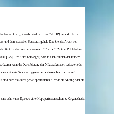
das Konzept der „Goal-
directed
Perfusion“ (GDP) initiiert. Hierbei
s und dem arteriellen Sauerstoffgehalt. Das Ziel der Arbeit von
rden fünf Studien aus dem Zeitraum 2017 bis 2022 über
PubMed
mit
ählt [1–5]. Der Autor bemängelt, dass in allen Studien der mittlere
striktoren kann die Durchblutung der Mikrozirkulation reduziert oder
g eine adäquate
Gewebeoxygenierung
sicherstellen bzw. darauf
t sind oder dies nicht genau spezifizieren. Gerade am Anfang oder am
n eine sehr kurze Episode einer Hypoperfusion schon zu Organschäden