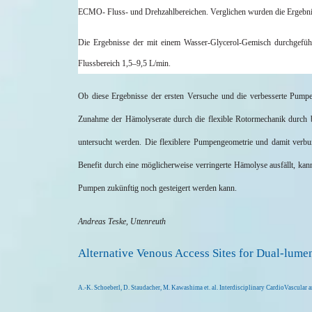
ECMO- Fluss- und Drehzahlbereichen. Verglichen wurden die Ergebnis
Die Ergebnisse der mit einem Wasser-Glycerol-Gemisch durchgeführ
Flussbereich 1,5–9,5 L/min.
Ob diese Ergebnisse der ersten Versuche und die verbesserte Pumpe
Zunahme der
Hämolyserate
durch die flexible Rotormechanik durch b
untersucht werden. Die flexiblere Pumpengeometrie und damit verb
Benefit durch eine möglicherweise verringerte Hämolyse ausfällt, kann
Pumpen zukünftig noch gesteigert werden kann.
Andreas Teske, Uttenreuth
Alternative Venous Access Sites for Dual-lum
A.-K.
Schoeberl
, D. Staudacher, M.
Kawashima
et. al.
Interdisciplinary
CardioVascular
a