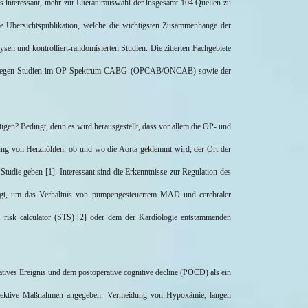
s interessant
, mehr zur Literaturauswahl der insgesamt 104 Quellen zu
le Übersichtspublikation, welche die wichtigsten Zusammenhänge der
n und kontrolliert-randomisierten Studien. Die zitierten Fachgebiete
egen Studien im OP-Spektrum CABG (OPCAB/ONCAB) sowie der
stigen? Bedingt, denn es wird herausgestellt, dass vor allem die OP- und
fnung von Herzhöhlen, ob und wo die Aorta geklemmt wird, der Ort der
o Studie geben [1]. Interessant sind die Erkenntnisse zur Regulation des
iegt, um das Verhältnis von pumpengesteuertem MAD und cerebraler
s
risk
calculator
(STS) [2] oder dem der Kardiologie entstammenden
atives Ereignis und dem postoperative
cognitive
decline
(POCD) als ein
 protektive Maßnahmen angegeben: Vermeidung von Hypoxämie, langen