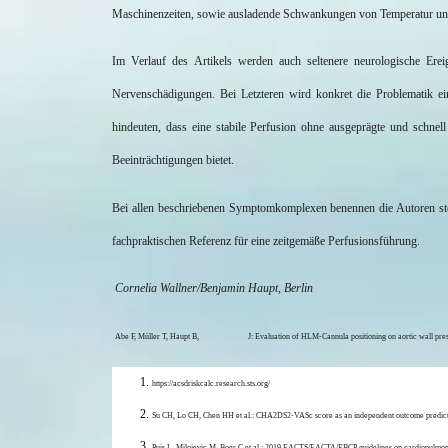
Maschinenzeiten, sowie ausladende Schwankungen von Temperatur und 
Im Verlauf des Artikels werden auch seltenere neurologische Ereig
Nervenschädigungen. Bei Letzteren wird konkret die Problematik ei
hindeuten, dass eine stabile Perfusion ohne ausgeprägte und schne
Beeinträchtigungen bietet.
Bei allen beschriebenen Symptomkomplexen benennen die Autoren stet
fachpraktischen Referenz für eine zeitgemäße Perfusionsführung.
Cornelia Wallner/Benjamin Haupt, Berlin
Albes
Abe F, Müller T, Haupt B,
J: Evaluation of HLM-Cannula positioning on aortic wall press
https://acsdriskcalc.research.sts.org/
Su CH, Lo CH, Chen HH et al.: CHA2DS2-VASc score as an independent outcome predictor 
Puis
L, Milojevic M, Boer C et al.: 2019 EACTS/EACTA/EBCP guidelines on cardiopulmonar