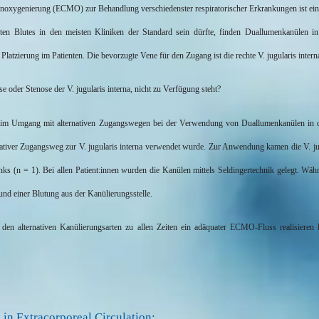
noxygenierung
(ECMO) zur Behandlung verschiedenster respiratorischer Erkrankungen ist ein
en Blutes in den meisten Kliniken der Standard sein dürfte, finden
Duallumenkanülen
in
Platzierung im Patienten. Die bevorzugte Vene für den Zugang ist die rechte V. jugularis
intern
e oder Stenose der V. jugularis
interna
, nicht zu Verfügung steht?
n im Umgang mit alternativen Zugangswegen bei der Verwendung von
Duallumenkanülen
in 
rnativer Zugangsweg zur V. jugularis
interna
verwendet wurde. Zur Anwendung kamen die V. ju
nks (n = 1). Bei allen
Patient:innen
wurden die Kanülen mittels
Seldingertechnik
gelegt. Währ
rund einer Blutung aus der
Kanülierungsstelle
.
 den alternativen
Kanülierungsarten
zu allen Zeiten ein adäquater ECMO-Fluss realisieren l
in Extracorporeal Circulation: