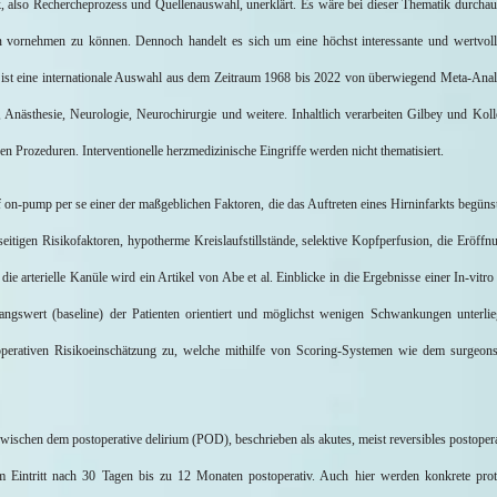
k, also Rechercheprozess und Quellenauswahl, unerklärt. Es wäre bei dieser Thematik
durchau
n vornehmen zu können. Dennoch handelt es sich um eine höchst interessante und wertvol
st eine internationale Auswahl aus dem Zeitraum 1968 bis 2022 von überwiegend Meta-Analyse
 Anästhesie, Neurologie, Neurochirurgie und weitere. Inhaltlich verarbeiten
Gilbey
und Koll
 Prozeduren. Interventionelle herzmedizinische Eingriffe werden nicht thematisiert.
iff on-pump per se einer der maßgeblichen Faktoren, die das Auftreten eines Hirninfarkts begün
seitigen Risikofaktoren,
hypotherme
Kreislaufstillstände, selektive Kopfperfusion, die Eröf
die arterielle Kanüle wird ein Artikel von Abe et al. Einblicke in die Ergebnisse einer In-vitr
angswert (
baseline
) der Patienten orientiert und möglichst wenigen Schwankungen unterl
äoperativen Risikoeinschätzung zu, welche mithilfe von Scoring-Systemen wie dem
surgeon
 zwischen dem postoperative
delirium
(POD), beschrieben als akutes, meist reversibles postoper
rtem Eintritt nach 30 Tagen bis zu 12 Monaten postoperativ. Auch hier werden konkrete