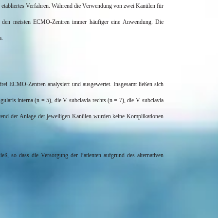
 etabliertes Verfahren. Während die Verwendung von zwei Kanülen für
 den meisten ECMO-Zentren immer häufiger eine Anwendung. Die
a
.
drei ECMO-Zentren analysiert und ausgewertet. Insgesamt ließen sich
gularis
interna
(n = 5), die V. subclavia rechts (n = 7), die V. subclavia
end der Anlage der jeweiligen Kanülen wurden keine Komplikationen
ieß, so dass die Versorgung der Patienten aufgrund des alternativen