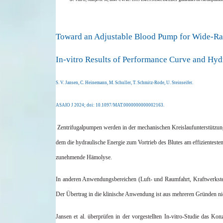
Toward an Adjustable Blood Pump for Wide-Ra
In-vitro Results of Performance Curve and Hyd
S. V. Jansen, C. Heinemann, M. Schuller, T. Schmitz-Rode, U. Steinseifer.
ASAIO J 2024;
doi
: 10.1097/MAT.0000000000002163.
Zentrifugalpumpen werden in der mechanischen Kreislaufunterstützung
dem die hydraulische Energie zum Vortrieb des Blutes am effizientest
zunehmende Hämolyse.
In anderen Anwendungsbereichen (Luft- und Raumfahrt, Kraftwerkstech
Der Übertrag in die klinische Anwendung ist aus mehreren Gründen nich
Jansen et al. überprüfen in der vorgestellten In-vitro-Studie das 