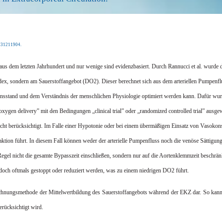
231211904.
aus dem letzten Jahrhundert und nur wenige sind evidenzbasiert. Durch
Rannucci
et al. wurde 
dex, sondern am Sauerstoffangebot (DO2). Dieser berechnet sich aus dem arteriellen Pumpenflus
sensstand und dem Verständnis der menschlichen Physiologie optimiert werden kann. Dafür wu
oxygen
delivery
” mit den Bedingungen „
clinical
trial” oder „
randomized
controlled
trial” ausgew
nicht berücksichtigt. Im Falle einer Hypotonie oder bei einem übermäßigen Einsatz von Vasokon
aktion führt. In diesem Fall können weder der arterielle Pumpenfluss noch die venöse Sättigun
 Regel nicht die gesamte
Bypasszeit
einschließen, sondern nur auf die
Aortenklemmzeit
beschränk
doch oftmals gestoppt oder reduziert werden, was zu einem niedrigen DO2 führt.
erechnungsmethode der Mittelwertbildung des Sauerstoffangebots während der EKZ dar. So kan
erücksichtigt wird.