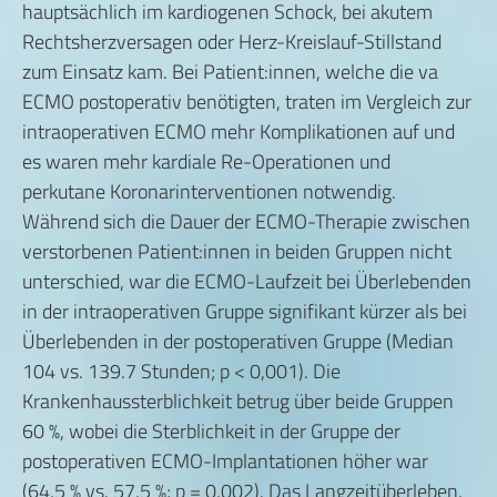
hauptsächlich im kardiogenen Schock, bei akutem
Rechtsherzversagen oder Herz-Kreislauf-Stillstand
zum Einsatz kam. Bei Patient:innen, welche die va
ECMO postoperativ benötigten, traten im Vergleich zur
intraoperativen ECMO mehr Komplikationen auf und
es waren mehr kardiale Re-Operationen und
perkutane Koronarinterventionen notwendig.
Während sich die Dauer der ECMO-Therapie zwischen
verstorbenen Patient:innen in beiden Gruppen nicht
unterschied, war die ECMO-Laufzeit bei Überlebenden
in der intraoperativen Gruppe signifikant kürzer als bei
Überlebenden in der postoperativen Gruppe (Median
104 vs. 139.7 Stunden; p < 0,001). Die
Krankenhaussterblichkeit betrug über beide Gruppen
60 %, wobei die Sterblichkeit in der Gruppe der
postoperativen ECMO-Implantationen höher war
(64,5 % vs. 57,5 %; p = 0,002). Das Langzeitüberleben,