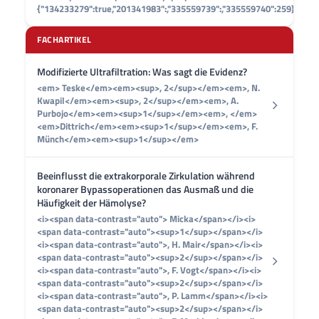
{"134233279":true,"201341983":,"335559739":,"335559740":259}">
FACHARTIKEL
Modifizierte Ultrafiltration: Was sagt die Evidenz?
<em> Teske</em><em><sup>, 2</sup></em><em>, N.
Kwapil</em><em><sup>, 2</sup></em><em>, A.
Purbojo</em><em><sup>1</sup></em><em>, </em>
<em>Dittrich</em><em><sup>1</sup></em><em>, F.
Münch</em><em><sup>1</sup></em>
Beeinflusst die extrakorporale Zirkulation während
koronarer Bypassoperationen das Ausmaß und die
Häufigkeit der Hämolyse?
<i><span data-contrast="auto"> Micka</span></i><i>
<span data-contrast="auto"><sup>1</sup></span></i>
<i><span data-contrast="auto">, H. Mair</span></i><i>
<span data-contrast="auto"><sup>2</sup></span></i>
<i><span data-contrast="auto">, F. Vogt</span></i><i>
<span data-contrast="auto"><sup>2</sup></span></i>
<i><span data-contrast="auto">, P. Lamm</span></i><i>
<span data-contrast="auto"><sup>2</sup></span></i>