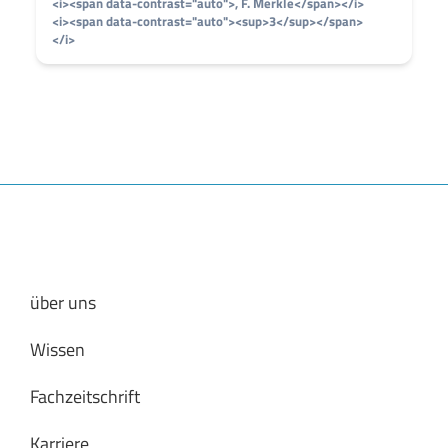
<i><span data-contrast="auto">, F. Merkle</span></i>
<i><span data-contrast="auto"><sup>3</sup></span>
</i>
über uns
Wissen
Fachzeitschrift
Karriere