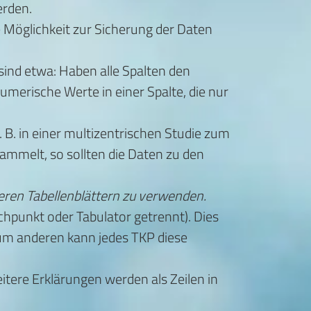
werden.
e Möglichkeit zur Sicherung der Daten
 sind etwa: Haben alle Spalten den
numerische Werte in einer Spalte, die nur
 B. in einer multizentrischen Studie zum
sammelt, so sollten die Daten zu den
ehreren Tabellenblättern zu verwenden.
ichpunkt oder Tabulator getrennt). Dies
 zum anderen kann jedes TKP diese
tere Erklärungen werden als Zeilen in