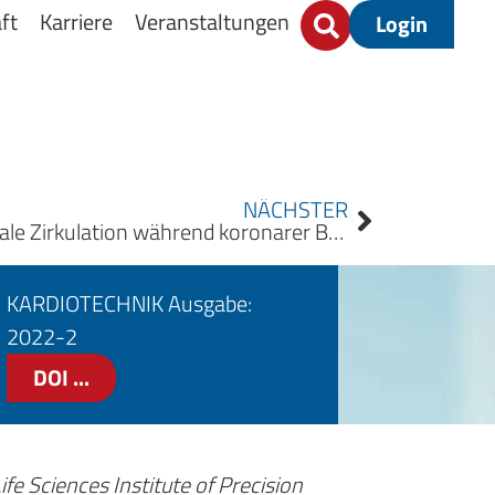
ft
Karriere
Veranstaltungen
Login
NÄCHSTER
Beeinflusst die extrakorporale Zirkulation während koronarer Bypassoperationen das Ausmaß und die Häufigkeit der Hämolyse?
KARDIOTECHNIK Ausgabe:
2022-2
DOI ...
fe Sciences Institute of Precision