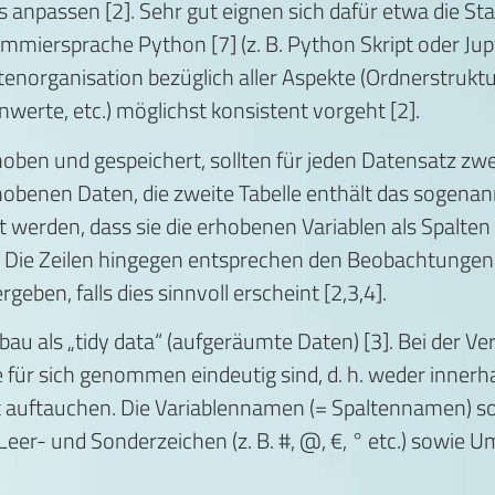
anpassen [2]. Sehr gut eignen sich dafür etwa die Stati
iersprache Python [7] (z. B. Python Skript oder Jupyt
tenorganisation bezüglich aller Aspekte (Ordnerstruk
werte, etc.) möglichst konsistent vorgeht [2].
oben und gespeichert, sollten für jeden Datensatz zwe
hobenen Daten, die zweite Tabelle enthält das sogenan
t werden, dass sie die erhobenen Variablen als Spalten e
. Die Zeilen hingegen entsprechen den Beobachtungen (
rgeben, falls dies sinnvoll erscheint [2,3,4].
au als „tidy data“ (aufgeräumte Daten) [3]. Bei der V
 für sich genommen eindeutig sind, d. h. weder innerha
 auftauchen. Die Variablennamen (= Spaltennamen) sol
er- und Sonderzeichen (z. B. #, @, €, ° etc.) sowie Um