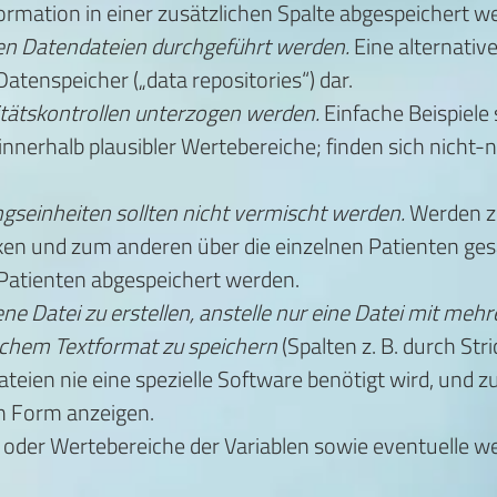
nformation in einer zusätzlichen Spalte abgespeichert 
den Datendateien durchgeführt werden.
Eine alternativ
atenspeicher („data repositories“) dar.
itätskontrollen unterzogen werden.
Einfache Beispiele
 innerhalb plausibler Wertebereiche; finden sich nicht-
gseinheiten sollten nicht vermischt werden.
Werden z.
niken und zum anderen über die einzelnen Patienten ge
 Patienten abgespeichert werden.
igene Datei zu erstellen, anstelle nur eine Datei mit m
nfachem Textformat zu speichern
(Spalten z. B. durch Str
 Dateien nie eine spezielle Software benötigt wird, und
en Form anzeigen.
oder Wertebereiche der Variablen sowie eventuelle wei