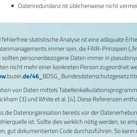
Datenredundanz ist üblicherweise
nicht vermei
 fehlerfreie statistische Analyse ist eine adäquate Er
Datenmanagements immer sein, die FAIR-Prinzipien („find
aus sollten personenbezogene Daten immer in pseudony
 Daten nicht mehr einer konkreten Person zugeordnet we
ww
.buzer
.de/46_
BDSG_Bundesdatenschutzgesetz.ht
tion von Daten mittels Tabellenkalkulationsprogramme
ham [3] und White et al. [4]. Diese Referenzen enthal
s die Datenorganisation bereits vor der Datenerhebu
erquelle ist. Sollte dies wirklich nötig werden, so emp
nen, gut dokumentierten Code durchzuführen. So kann 