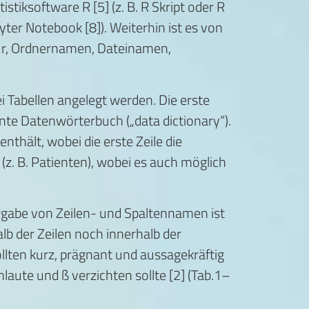
stiksoftware R [5] (z. B. R Skript oder R
er Notebook [8]). Weiterhin ist es von
tur, Ordnernamen, Dateinamen,
i Tabellen angelegt werden. Die erste
nte Datenwörterbuch („data dictionary“).
nthält, wobei die erste Zeile die
z. B. Patienten), wobei es auch möglich
ergabe von Zeilen- und Spaltennamen ist
lb der Zeilen noch innerhalb der
lten kurz, prägnant und aussagekräftig
laute und ß verzichten sollte [2] (Tab.1–