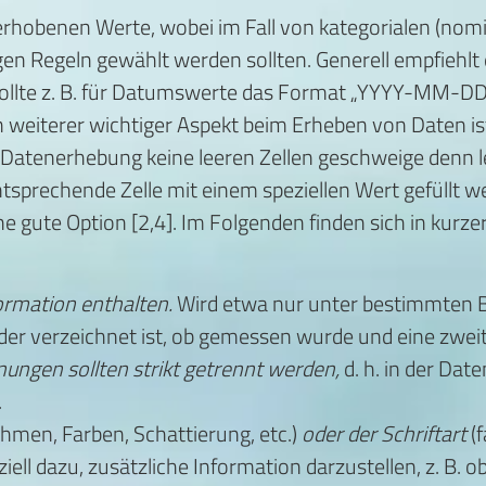
erhobenen Werte, wobei im Fall von kategorialen (nomin
en Regeln gewählt werden sollten. Generell empfiehlt 
 sollte z. B. für Datumswerte das Format „YYYY-MM-DD
n weiterer wichtiger Aspekt beim Erheben von Daten i
r Datenerhebung keine leeren Zellen geschweige denn le
ntsprechende Zelle mit einem speziellen Wert gefüllt w
 eine gute Option [2,4]. Im Folgenden finden sich in ku
nformation enthalten.
Wird etwa nur unter bestimmten 
n der verzeichnet ist, ob gemessen wurde und eine zwei
ungen sollten strikt getrennt werden,
d. h. in der Dat
.
hmen, Farben, Schattierung, etc.)
oder der Schriftart
(f
ll dazu, zusätzliche Information darzustellen, z. B. o