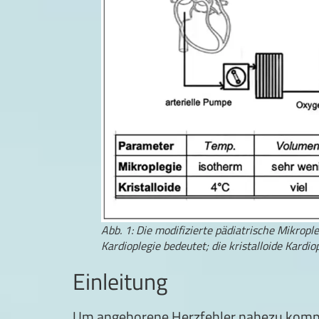
Abb. 1: Die modifizierte pädiatrische Mikrop
Kardioplegie bedeutet; die kristalloide Kardi
Einleitung
Um angeborene Herzfehler nahezu kompli