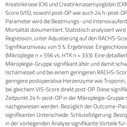
Kreatinkinase (CK) und Creatinkinasemyoglobin (CK
Score (VIS), sowohl post-OP wie auch 24 h-post-OP
Parameter wird die Beatmungs- und Intensivaufent
Mortalität dokumentiert. Statistisch analysiert wird 
Regression, unter Adjustierung auf den RACHS-Scor
Signifikanzniveau von 5 %. Ergebnisse: Eingeschlo
(Mikroplegie n = 556 vs. HTK n = 333). Eine detaillier
Mikroplegie-Gruppe signifikant älter und damit schw
Ischämiezeit und bei einem geringeren RACHS-Score
geringere postoperative Herzenzyme wie Troponin,
bei gleichem VIS-Score direkt post-OP. Diese signif
Zeitpunkt 24 h-post-OP in der Mikroplegie-Gruppe 
nachgewiesen werden. Bezüglich der Outcome-Para
signifikanten Unterschiede. Schlussfolgerung: Bezo
in der vorliegenden Analyse signifikante Vorteile fü