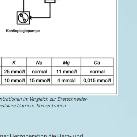
entrationen im Vergleich zur Bretschneider-
azelluläre Natrium-Konzentration
ner Herzoperation die Herz- und