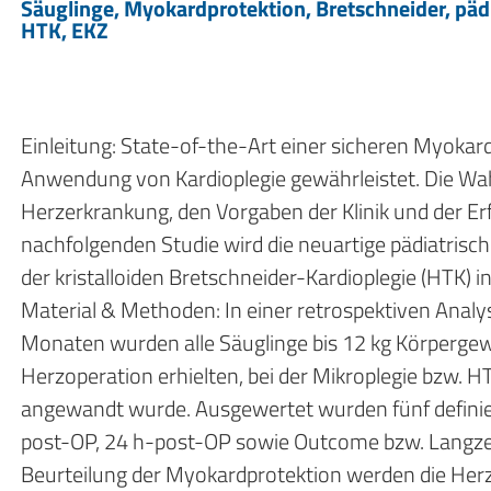
Säuglinge, Myokardprotektion, Bretschneider, pädi
HTK, EKZ
Einleitung: State-of-the-Art einer sicheren Myokard
Anwendung von Kardioplegie gewährleistet. Die Wah
Herzerkrankung, den Vorgaben der Klinik und der Er
nachfolgenden Studie wird die neuartige pädiatrisc
der kristalloiden Bretschneider-Kardioplegie (HTK) 
Material & Methoden: In einer retrospektiven Anal
Monaten wurden alle Säuglinge bis 12 kg Körpergewi
Herzoperation erhielten, bei der Mikroplegie bzw. 
angewandt wurde. Ausgewertet wurden fünf definier
post-OP, 24 h-post-OP sowie Outcome bzw. Langzeit
Beurteilung der Myokardprotektion werden die Herz