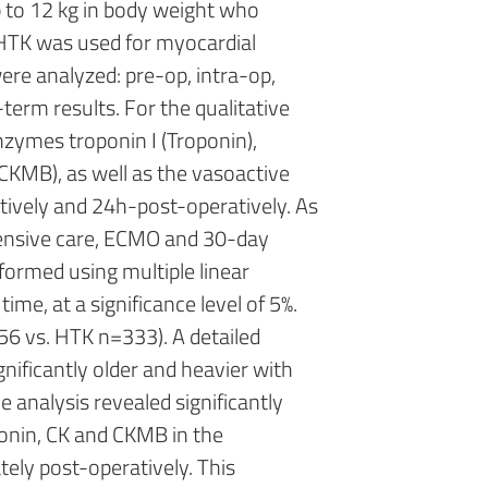
up to 12 kg in body weight who
 HTK was used for myocardial
ere analyzed: pre-op, intra-op,
erm results. For the qualitative
nzymes troponin I (Troponin),
(CKMB), as well as the vasoactive
tively and 24h-post-operatively. As
tensive care, ECMO and 30-day
rformed using multiple linear
me, at a significance level of 5%.
56 vs. HTK n=333). A detailed
nificantly older and heavier with
analysis revealed significantly
onin, CK and CKMB in the
ely post-operatively. This