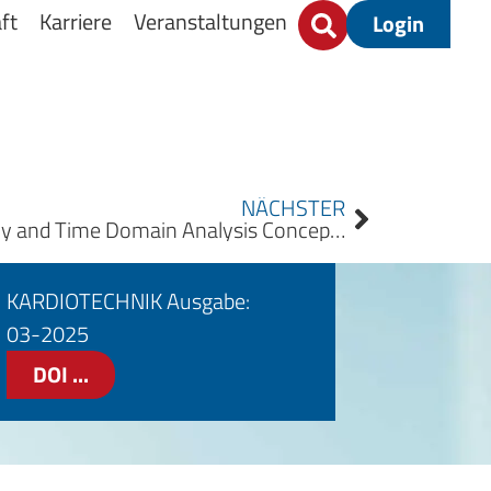
ft
Karriere
Veranstaltungen
Login
NÄCHSTER
Evaluation of the Frequency and Time Domain Analysis Concepts in the Exploration of the Impact of ECLS during Acute Cardiac Failure Bewertung der Konzepte der Frequenz- und Zeitbereichsanalyse bei der Untersuchung der Auswirkungen von ECLS bei akutem Herzversagen
KARDIOTECHNIK Ausgabe:
03-2025
DOI ...