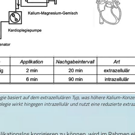
legie basiert auf dem extrazellulären Typ, was höhere Kalium-Konz
oplegie wirkt hingegen intrazellulär und nutzt eine reduzierte extr
kationslos korrigieren zu können, wird im Rahmen ei