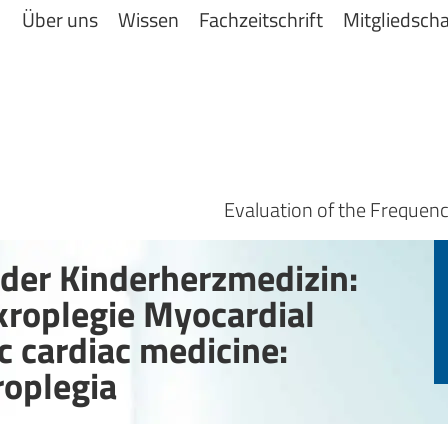
Über uns
Wissen
Fachzeitschrift
Mitgliedscha
der Kinderherzmedizin:
ikroplegie Myocardial
ic cardiac medicine:
roplegia