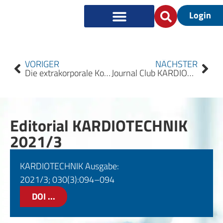
Login
VORIGER
NÄCHSTER
Die extrakorporale Kohlendioxid-Elimination
Journal Club KARDIOTECHNIK 2021/3
Editorial KARDIOTECHNIK
2021/3
KARDIOTECHNIK Ausgabe:
2021/3; 030(3):094–094
DOI ...