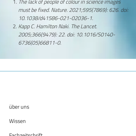
The lack of people of colour in science images
must be fixed.
Nature. 2021;595(7869): 626. doi:
10.1038/d41586-021-02036-1.
Kapp C. Hamilton Naki. The Lancet.
2005;366(9479): 22. doi: 10.1016/S0140-
6736(05)66811-0.
über uns
Wissen
Fachzeitschrift