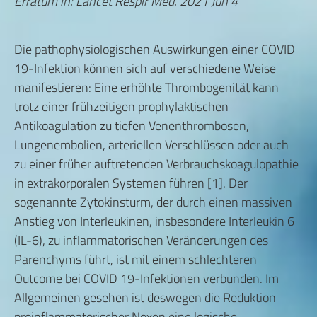
Erratum in: Lancet Respir Med. 2021 Jun 4
Die pathophysiologischen Auswirkungen einer COVID
19-Infektion können sich auf verschiedene Weise
manifestieren: Eine erhöhte Thrombogenität kann
trotz einer frühzeitigen prophylaktischen
Antikoagulation zu tiefen Venenthrombosen,
Lungenembolien, arteriellen Verschlüssen oder auch
zu einer früher auftretenden Verbrauchskoagulopathie
in extrakorporalen Systemen führen [1]. Der
sogenannte Zytokinsturm, der durch einen massiven
Anstieg von Interleukinen, insbesondere Interleukin 6
(IL-6), zu inflammatorischen Veränderungen des
Parenchyms führt, ist mit einem schlechteren
Outcome bei COVID 19-Infektionen verbunden. Im
Allgemeinen gesehen ist deswegen die Reduktion
proinflammatorischer Noxen eine logische