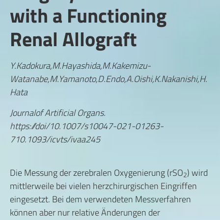
with a Functioning
Renal Allograft
Y.Kadokura,M.Hayashida,M.Kakemizu-
Watanabe,M.Yamanoto,D.Endo,A.Oishi,K.Nakanishi,H.
Hata
Journalof Artificial Organs.
https://doi/10.1007/s10047-021-01263-
7
10.1093/icvts/ivaa245
Die Messung der zerebralen Oxygenierung (rSO
) wird
2
mittlerweile bei vielen herzchirurgischen Eingriffen
eingesetzt. Bei dem verwendeten Messverfahren
können aber nur relative Änderungen der