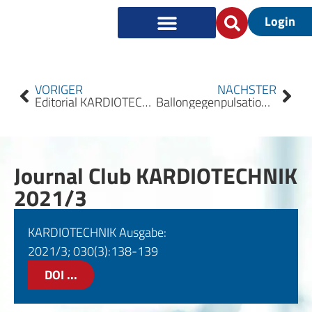
Login
VORIGER
NÄCHSTER
Editorial KARDIOTECHNIK 2021/3
Ballongegenpulsation – Stand und Ausblick
Journal Club KARDIOTECHNIK
2021/3
KARDIOTECHNIK Ausgabe:
2021/3; 030(3):138-139
DOI ...