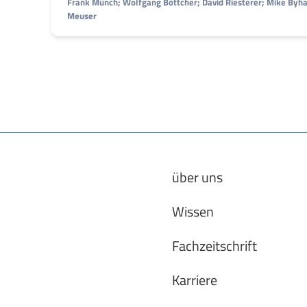
Frank Münch; Wolfgang Böttcher; David Riesterer; Mike Byh
Meuser
über uns
Wissen
Fachzeitschrift
Karriere