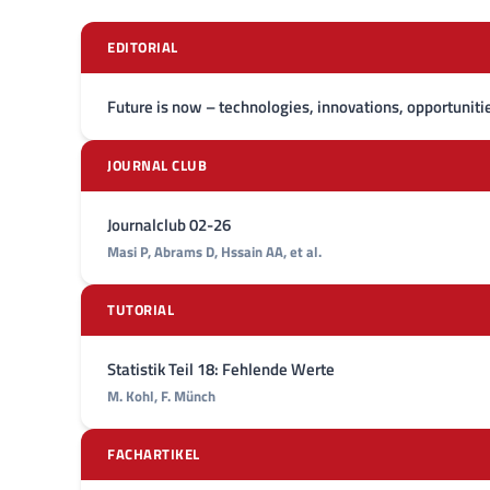
EDITORIAL
Future is now – technologies, innovations, opportuniti
JOURNAL CLUB
Journalclub 02-26
Masi P, Abrams D, Hssain AA, et al.
TUTORIAL
Statistik Teil 18: Fehlende Werte
M. Kohl, F. Münch
FACHARTIKEL