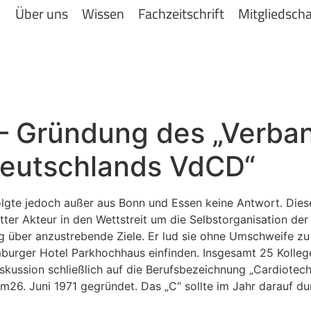
Über uns
Wissen
Fachzeitschrift
Mitgliedscha
 – Gründung des „Verba
Deutschlands VdCD“
gte jedoch außer aus Bonn und Essen keine Antwort. Diese I
itter Akteur in den Wettstreit um die Selbstorganisation de
ng über anzustrebende Ziele. Er lud sie ohne Umschweife zu
mburger Hotel Parkhochhaus einfinden. Insgesamt 25 Kolleg
skussion schließlich auf die Berufsbezeichnung „Cardiotech
m26. Juni 1971 gegründet. Das „C“ sollte im Jahr darauf d