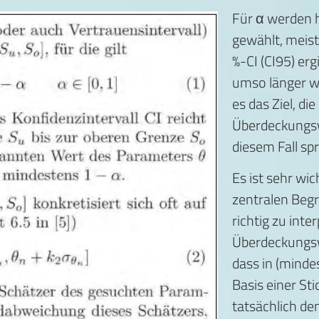
Für α werden h
gewählt, meist
%-CI (CI95) erg
umso länger wir
es das Ziel, di
Überdeckungswa
diesem Fall sp
Es ist sehr wic
zentralen Begr
richtig zu inte
Überdeckungsw
dass in (mindes
Basis einer Sti
tatsächlich d