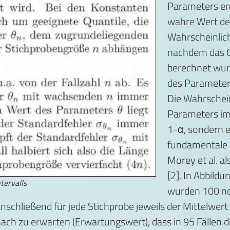
Parameters enth
wahre Wert de
Wahrscheinlich
nachdem das CI
berechnet wur
des Parameters
Die Wahrschein
Parameters im 
1-α, sondern e
fundamentale F
Morey et al. a
[2]. In Abbildun
tervalls
wurden 100 nor
chließend für jede Stichprobe jeweils der Mittelwert 
ach zu erwarten (Erwartungswert), dass in 95 Fällen 