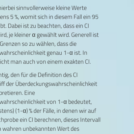
ierbei sinnvollerweise kleine Werte
ens 5 %, womit sich in diesem Fall ein 95
ibt. Dabei ist zu beachten, dass ein CI
d, je kleiner α gewählt wird. Generell ist
e Grenzen so zu wählen, dass die
hrscheinlichkeit genau 1-α ist. In
richt man auch von einem exakten CI.
htig, den für die Definition des CI
iff der Überdeckungswahrscheinlichkeit
rpretieren. Eine
ahrscheinlichkeit von 1-α bedeutet,
tens) (1-α) % der Fälle, in denen wir auf
chprobe ein CI berechnen, dieses Intervall
en wahren unbekannten Wert des