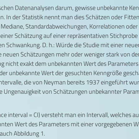
istischen Datenanalysen darum, gewisse unbekannte Ke
In der Statistik nennt man dies Schätzen oder Fitten
e, Mediane, Standardabweichungen, Korrelationen ode
einer Schätzung auf einer repräsentativen Stichprobe
n Schwankung. D. h.: Würde die Studie mit einer neue
e neuen Schätzungen mehr oder weniger stark von de
nicht exakt dem unbekannten Wert des Parameters für
 der unbekannte Wert der gesuchten Kenngröße gesch
ntervalle, die von Neyman bereits 1937 eingeführt wurde
ie Ungenauigkeit von Schätzungen unbekannter Paramet
ce interval = CI) versteht man ein Intervall, welches 
nten Wert des Parameters mit einer vorgegebenen Wah
 auch Abbildung 1.