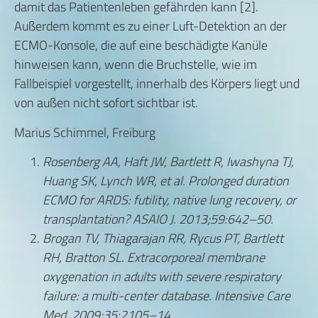
damit das Patientenleben gefährden kann [2].
Außerdem kommt es zu einer Luft-Detektion an der
ECMO-Konsole, die auf eine beschädigte Kanüle
hinweisen kann, wenn die Bruchstelle, wie im
Fallbeispiel vorgestellt, innerhalb des Körpers liegt und
von außen nicht sofort sichtbar ist.
Marius Schimmel, Freiburg
Rosenberg AA, Haft JW, Bartlett R, Iwashyna TJ,
Huang SK, Lynch WR, et al.
Prolonged duration
ECMO for ARDS: futility, native lung recovery, or
transplantation?
ASAIO J. 2013;59:642–50.
Brogan TV, Thiagarajan RR, Rycus PT, Bartlett
RH, Bratton SL. Extracorporeal membrane
oxygenation in adults with severe respiratory
failure: a multi-center database. Intensive Care
Med. 2009;35:2105–14.