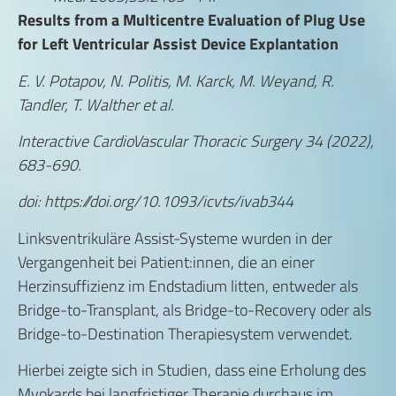
Results from a Multicentre Evaluation of Plug Use
for Left Ventricular Assist Device Explantation
E. V. Potapov, N. Politis, M. Karck, M. Weyand, R.
Tandler, T. Walther et al.
Interactive CardioVascular Thoracic Surgery 34 (2022),
683-690.
doi: https://doi.org/10.1093/icvts/ivab344
Linksventrikuläre Assist-Systeme wurden in der
Vergangenheit bei Patient:innen, die an einer
Herzinsuffizienz im Endstadium litten, entweder als
Bridge-to-Transplant, als Bridge-to-Recovery oder als
Bridge-to-Destination Therapiesystem verwendet.
Hierbei zeigte sich in Studien, dass eine Erholung des
Myokards bei langfristiger Therapie durchaus im