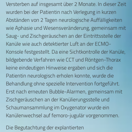
Versterben auf insgesamt über 2 Monate. In dieser Zeit
wurden bei der Patientin nach Verlegung in kurzen
Abständen von 2 Tagen neurologische Auffälligkeiten
wie Aphasie und Wesensveränderung, gemeinsam mit
Saug- und Zischgeräuschen an der Eintrittsstelle der
Kanüle wie auch detektierter Luft an der ECMO-
Konsole festgestellt. Da eine Sichtkontrolle der Kanüle,
bildgebende Verfahren wie CCT und Röntgen-Thorax
keine eindeutigen Hinweise ergaben und sich die
Patientin neurologisch erholen konnte, wurde die
Behandlung ohne spezielle Intervention fortgeführt.
Erst nach erneuten Bubble-Alarmen, gemeinsam mit
Zischgeräuschen an der Kanülierungsstelle und
Schaumansammlung im Oxygenator wurde ein
Kanülenwechsel auf femoro-jugulär vorgenommen.
Die Begutachtung der explantierten