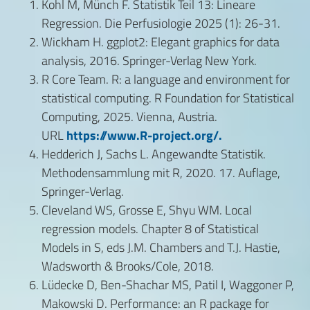
Kohl M, Münch F. Statistik Teil 13: Lineare
Regression. Die Perfusiologie 2025 (1): 26-31.
Wickham H. ggplot2: Elegant graphics for data
analysis, 2016. Springer-Verlag New York.
R Core Team. R: a language and environment for
statistical computing. R Foundation for Statistical
Computing, 2025. Vienna, Austria.
URL
https://www.R-project.org/.
Hedderich J, Sachs L. Angewandte Statistik.
Methodensammlung mit R, 2020. 17. Auflage,
Springer-Verlag.
Cleveland WS, Grosse E, Shyu WM. Local
regression models. Chapter 8 of Statistical
Models in S, eds J.M. Chambers and T.J. Hastie,
Wadsworth & Brooks/Cole, 2018.
Lüdecke D, Ben-Shachar MS, Patil I, Waggoner P,
Makowski D. Performance: an R package for