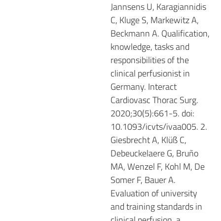
Jannsens U, Karagiannidis
C, Kluge S, Markewitz A,
Beckmann A. Qualification,
knowledge, tasks and
responsibilities of the
clinical perfusionist in
Germany. Interact
Cardiovasc Thorac Surg.
2020;30(5):661-5. doi:
10.1093/icvts/ivaa005. 2.
Giesbrecht A, Klüß C,
Debeuckelaere G, Bruño
MA, Wenzel F, Kohl M, De
Somer F, Bauer A.
Evaluation of university
and training standards in
clinical perfusion, a