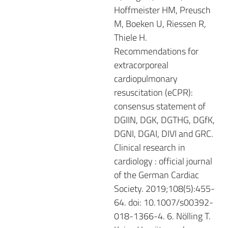
Hoffmeister HM, Preusch
M, Boeken U, Riessen R,
Thiele H.
Recommendations for
extracorporeal
cardiopulmonary
resuscitation (eCPR):
consensus statement of
DGIIN, DGK, DGTHG, DGfK,
DGNI, DGAI, DIVI and GRC.
Clinical research in
cardiology : official journal
of the German Cardiac
Society. 2019;108(5):455-
64. doi: 10.1007/s00392-
018-1366-4. 6. Nölling T.