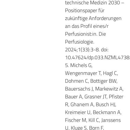
technische Medizin 2030 –
Positionspaper für
zukünftige Anforderungen
an das Profil eines/r
Perfusionist:in. Die
Perfusiologie.
2024;1(33):3-8. doi:
10.47624/dp.033.NZML4738
5. Michels G,
Wengenmayer T, Hagl C,
Dohmen C, Bottiger BW,
Bauersachs J, Markewitz A,
Bauer A, Grasner JT, Pfister
R, Ghanem A, Busch HJ,
Kreimeier U, Beckmann A,
Fischer M, Kill C, Janssens
U, Kluge S, Born F,