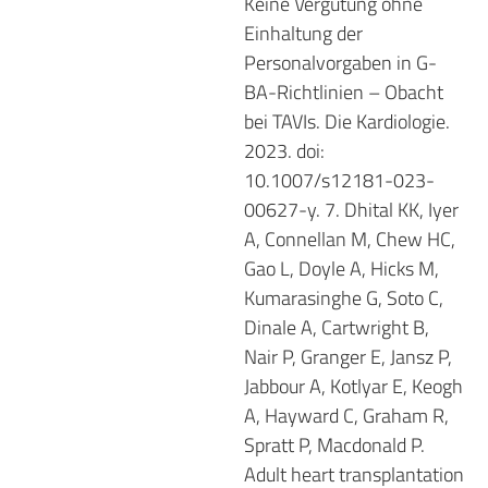
Keine Vergütung ohne
Einhaltung der
Personalvorgaben in G-
BA-Richtlinien – Obacht
bei TAVIs. Die Kardiologie.
2023. doi:
10.1007/s12181-023-
00627-y. 7. Dhital KK, Iyer
A, Connellan M, Chew HC,
Gao L, Doyle A, Hicks M,
Kumarasinghe G, Soto C,
Dinale A, Cartwright B,
Nair P, Granger E, Jansz P,
Jabbour A, Kotlyar E, Keogh
A, Hayward C, Graham R,
Spratt P, Macdonald P.
Adult heart transplantation