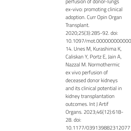
perfusion of donor-lungs
ex-vivo: promoting clinical
adoption. Curr Opin Organ
Transplant.
2020;25(3):285-92. doi:
10.1097/mot.000000000000
14. Unes M, Kurashima K,
Caliskan Y, Portz E, Jain A,
Nazzal M. Normothermic
ex vivo perfusion of
deceased donor kidneys
and its clinical potential in
kidney transplantation
outcomes. Int J Artif
Organs. 2023;46(12):618-
28. doi:
10.1177/039139882312077