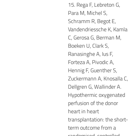
15. Rega F, Lebreton G,
Para M, Michel S,
Schramm R, Begot E,
Vandendriessche K, Kamla
C, Gerosa G, Berman M,
Boeken U, Clark S,
Ranasinghe A, Ius F,
Forteza A, Pivodic A,
Hennig F, Guenther S,
Zuckermann A, Knosalla C,
Dellgren G, Wallinder A.
Hypothermic oxygenated
perfusion of the donor
heart in heart
transplantation: the short-
term outcome from a
randomised, controlled,