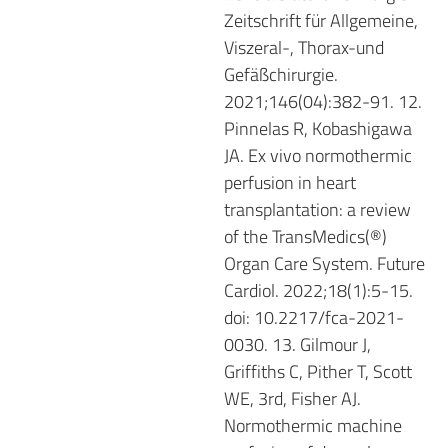
Zeitschrift für Allgemeine,
Viszeral-, Thorax-und
Gefäßchirurgie.
2021;146(04):382-91. 12.
Pinnelas R, Kobashigawa
JA. Ex vivo normothermic
perfusion in heart
transplantation: a review
of the TransMedics(®)
Organ Care System. Future
Cardiol. 2022;18(1):5-15.
doi: 10.2217/fca-2021-
0030. 13. Gilmour J,
Griffiths C, Pither T, Scott
WE, 3rd, Fisher AJ.
Normothermic machine