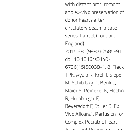
with distant procurement
and ex-vivo preservation of
donor hearts after
circulatory death: a case
series. Lancet (London,
England).
2015;385(9987):2585-91.
doi: 10.1016/s0140-
6736(15)60038-1. 8. Fleck
TPK, Ayala R, Kroll J, Siepe
M, Schibilsky D, Benk C,
Maier S, Reineker K, Hoehn
R, Humburger F,
Beyersdorf F, Stiller B. Ex
Vivo Allograft Perfusion for
Complex Pediatric Heart
Transplant Recipients. The