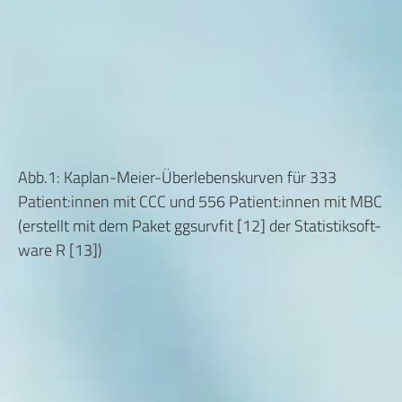
Abb.1: Kaplan-Meier-Überlebenskurven für 333
Patient:innen mit CCC und 556 Patient:innen mit MBC
(erstellt mit dem Paket ggsurvfit [12] der Statistiksoft-
ware R [13])