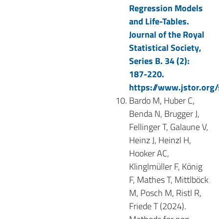
Regression Models
and Life-Tables.
Journal of the Royal
Statistical Society,
Series B. 34 (2):
187-220.
https://www.jstor.org
Bardo M, Huber C,
Benda N, Brugger J,
Fellinger T, Galaune V,
Heinz J, Heinzl H,
Hooker AC,
Klinglmüller F, König
F, Mathes T, Mittlböck
M, Posch M, Ristl R,
Friede T (2024).