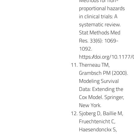
Methods for non-
proportional hazards
in clinical trials: A
systematic review.
Stat Methods Med
Res. 33(6): 1069-
1092.
https://doi.org/10.11
Therneau TM,
Grambsch PM (2000).
Modeling Survival
Data: Extending the
Cox Model.
Springer,
New York.
Sjoberg D, Baillie M,
Fruechtenicht C,
Haesendonckx S,