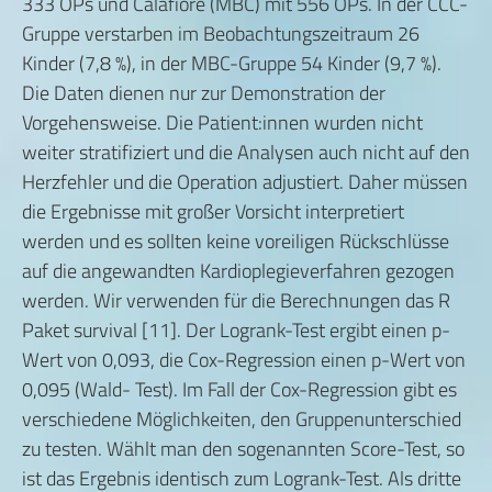
333 OPs und Calafiore (MBC) mit 556 OPs. In der CCC-
Gruppe verstarben im Beobachtungszeitraum 26
Kinder (7,8 %), in der MBC-Gruppe 54 Kinder (9,7 %).
Die Daten dienen nur zur Demonstration der
Vorgehensweise. Die Patient:innen wurden nicht
weiter stratifiziert und die Analysen auch nicht auf den
Herzfehler und die Operation adjustiert. Daher müssen
die Ergebnisse mit großer Vorsicht interpretiert
werden und es sollten keine voreiligen Rückschlüsse
auf die angewandten Kardioplegieverfahren gezogen
werden. Wir verwenden für die Berechnungen das R
Paket survival [11]. Der Logrank-Test ergibt einen p-
Wert von 0,093, die Cox-Regression einen p-Wert von
0,095 (Wald- Test). Im Fall der Cox-Regression gibt es
verschiedene Möglichkeiten, den Gruppenunterschied
zu testen. Wählt man den sogenannten Score-Test, so
ist das Ergebnis identisch zum Logrank-Test. Als dritte