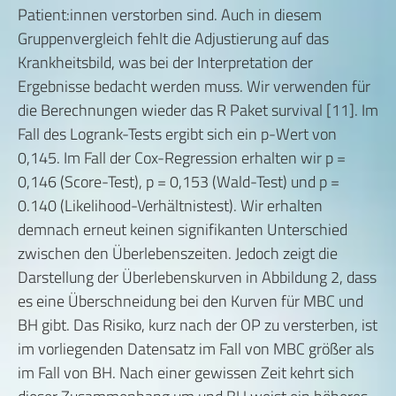
Patient:innen verstorben sind. Auch in diesem
Gruppenvergleich fehlt die Adjustierung auf das
Krankheitsbild, was bei der Interpretation der
Ergebnisse bedacht werden muss. Wir verwenden für
die Berechnungen wieder das R Paket survival [11]. Im
Fall des Logrank-Tests ergibt sich ein p-Wert von
0,145. Im Fall der Cox-Regression erhalten wir p =
0,146 (Score-Test), p = 0,153 (Wald-Test) und p =
0.140 (Likelihood-Verhältnistest). Wir erhalten
demnach erneut keinen signifikanten Unterschied
zwischen den Überlebenszeiten. Jedoch zeigt die
Darstellung der Überlebenskurven in Abbildung 2, dass
es eine Überschneidung bei den Kurven für MBC und
BH gibt. Das Risiko, kurz nach der OP zu versterben, ist
im vorliegenden Datensatz im Fall von MBC größer als
im Fall von BH. Nach einer gewissen Zeit kehrt sich