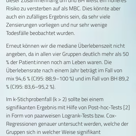
dieser Zusammenhang um und BH weist ein höheres
Risiko zu versterben auf als MBC. Dies könnte aber
auch ein zufälliges Ergebnis sein, da sehr viele
Zensierungen vorliegen und nur sehr wenige
Todesfälle beobachtet wurden.
Erneut können wir die mediane Überlebenszeit nicht
angeben, da in allen vier Gruppen deutlich mehr als 50
% der Patient:innen noch am Leben waren. Die
Überlebensrate nach einem Jahr beträgt im Fall von
mix 94,6 % (CI95: 88,9–100 %) und im Fall von BH 89,2
% (CI95: 83,6–95,2 %).
Im k-Stichprobenfall (k > 2) sollte bei einem
signifikanten Ergebnis mit Hilfe von Post-hoc-Tests [2]
in Form von paarweisen Logrank-Tests bzw. Cox-
Regressionen genauer untersucht werden, welche der
Gruppen sich in welcher Weise signifikant