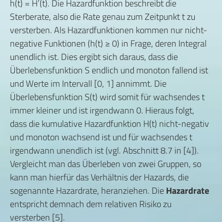
h(t) = H’(t). Die Hazardfunktion beschreibt die
Sterberate, also die Rate genau zum Zeitpunkt t zu
versterben. Als Hazardfunktionen kommen nur nicht-
negative Funktionen (h(t) ≥ 0) in Frage, deren Integral
unendlich ist. Dies ergibt sich daraus, dass die
Überlebensfunktion S endlich und monoton fallend ist
und Werte im Intervall [0, 1] annimmt. Die
Überlebensfunktion S(t) wird somit für wachsendes t
immer kleiner und ist irgendwann 0. Hieraus folgt,
dass die kumulative Hazardfunktion H(t) nicht-negativ
und monoton wachsend ist und für wachsendes t
irgendwann unendlich ist (vgl. Abschnitt 8.7 in [4]).
Vergleicht man das Überleben von zwei Gruppen, so
kann man hierfür das Verhältnis der Hazards, die
sogenannte Hazardrate, heranziehen. Die
Hazardrate
entspricht demnach dem relativen Risiko zu
versterben [5].