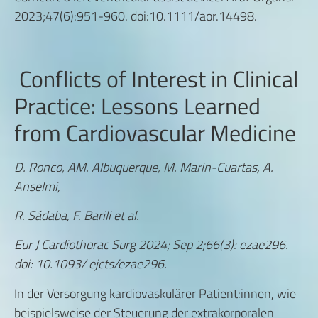
2023;47(6):951-960. doi:10.1111/aor.14498.
Conflicts of Interest in Clinical
Practice: Lessons Learned
from Cardiovascular Medicine
D. Ronco, AM. Albuquerque, M. Marin-Cuartas, A.
Anselmi,
R. Sádaba, F. Barili et al.
Eur J Cardiothorac Surg 2024; Sep 2;66(3): ezae296.
doi: 10.1093/ ejcts/ezae296.
In der Versorgung kardiovaskulärer Patient:innen, wie
beispielsweise der Steuerung der extrakorporalen