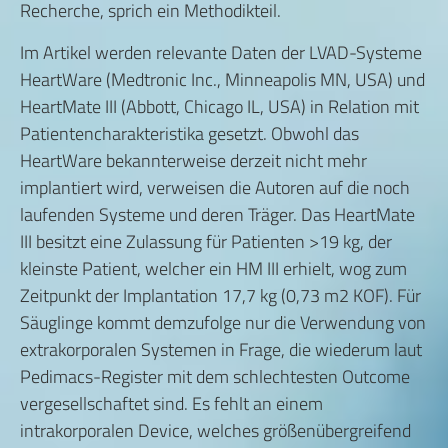
Recherche, sprich ein Methodikteil.
Im Artikel werden relevante Daten der LVAD-Systeme
HeartWare (Medtronic Inc., Minneapolis MN, USA) und
HeartMate III (Abbott, Chicago IL, USA) in Relation mit
Patientencharakteristika gesetzt. Obwohl das
HeartWare bekannterweise derzeit nicht mehr
implantiert wird, verweisen die Autoren auf die noch
laufenden Systeme und deren Träger. Das HeartMate
III besitzt eine Zulassung für Patienten >19 kg, der
kleinste Patient, welcher ein HM III erhielt, wog zum
Zeitpunkt der Implantation 17,7 kg (0,73 m
2
KOF). Für
Säuglinge kommt demzufolge nur die Verwendung von
extrakorporalen Systemen in Frage, die wiederum laut
Pedimacs-Register mit dem schlechtesten Outcome
vergesellschaftet sind. Es fehlt an einem
intrakorporalen Device, welches größenübergreifend