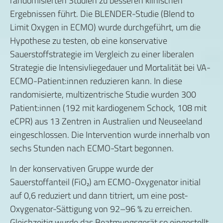
randomisierten Studien zu besseren klinischen
Ergebnissen führt. Die BLENDER-Studie (Blend to
Limit Oxygen in ECMO) wurde durchgeführt, um die
Hypothese zu testen, ob eine konservative
Sauerstoffstrategie im Vergleich zu einer liberalen
Strategie die Intensivliegedauer und Mortalität bei VA-
ECMO-Patient:innen reduzieren kann. In diese
randomisierte, multizentrische Studie wurden 300
Patient:innen (192 mit kardiogenem Schock, 108 mit
eCPR) aus 13 Zentren in Australien und Neuseeland
eingeschlossen. Die Intervention wurde innerhalb von
sechs Stunden nach ECMO-Start begonnen.
In der konservativen Gruppe wurde der
Sauerstoffanteil (FiO₂) am ECMO-Oxygenator initial
auf 0,6 reduziert und dann titriert, um eine post-
Oxygenator-Sättigung von 92–96 % zu erreichen.
Gleichzeitig wurde das Beatmungsgerät so eingestellt,