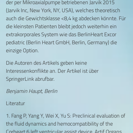
der per Mikroaxialpumpe betriebenen Jarvik 2015
(Jarvik Inc, New York, NY, USA), welches theoretisch
auch die Gewichtsklasse <8,4 kg abdecken könnte. Für
die kleinsten Patienten bleibt jedoch weiterhin ein
extrakorporales System wie das BerlinHeart Excor
pediatric (Berlin Heart GmbH, Berlin, Germany) die
einzige Option.
Die Autoren des Artikels geben keine
Interessenkonflikte an. Der Artikel ist über
SpringerLink abrufbar.
Benjamin Haupt, Berlin
Literatur
1. Fang P, Yang Y, Wei X, Yu S: Preclinical evaluation of
the fluid dynamics and hemocompatibility of the
Corheart 6 left ventricular assist device. Artif Organs.