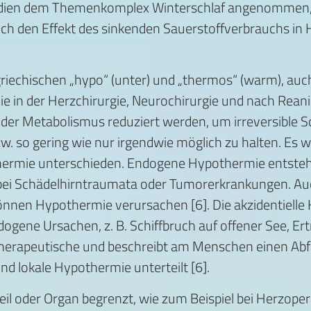
Studien dem Themenkomplex Winterschlaf angenommen,
 sich den Effekt des sinkenden Sauerstoffverbrauchs i
echischen „hypo“ (unter) und „thermos“ (warm), auch
e in der Herzchirurgie, Neurochirurgie und nach Rean
der Metabolismus reduziert werden, um irreversible 
w. so gering wie nur irgendwie möglich zu halten. Es 
thermie unterschieden. Endogene Hypothermie entsteh
. bei Schädelhirntraumata oder Tumorerkrankungen. A
nen Hypothermie verursachen [6]. Die akzidentielle H
ene Ursachen, z. B. Schiffbruch auf offener See, Ertri
 therapeutische und beschreibt am Menschen einen Abf
d lokale Hypothermie unterteilt [6].
teil oder Organ begrenzt, wie zum Beispiel bei Herzoper