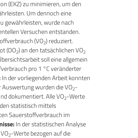
tion (EKZ) zu minimieren, um den
währleisten. Um dennoch eine
zu gewährleisten, wurde nach
mentellen Versuchen entstanden.
toffverbrauch (VO
) reduziert.
2
bot (DO
) an den tatsächlichen VO
2
2
bersichtsarbeit soll eine allgemein
ffverbrauch pro 1 °C veränderter
:
In der vorliegenden Arbeit konnten
r Auswertung wurden die VO
-
2
nd dokumentiert. Alle VO
-Werte
2
n statistisch mittels
ten Sauerstoffverbrauch im
nisse:
In der statistischen Analyse
 VO
-Werte bezogen auf die
2