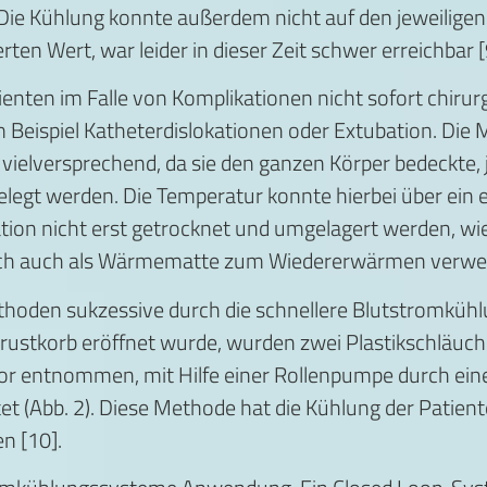
Die Kühlung konnte außerdem nicht auf den jeweilige
ten Wert, war leider in dieser Zeit schwer erreichbar [
nten im Falle von Komplikationen nicht sofort chirurg
m Beispiel Katheterdislokationen oder Extubation. Di
 vielversprechend, da sie den ganzen Körper bedeckte,
gelegt werden. Die Temperatur konnte hierbei über ein e
tion nicht erst getrocknet und umgelagert werden, wi
ch auch als Wärmematte zum Wiedererwärmen verwen
hoden sukzessive durch die schnellere Blutstromkühlu
ustkorb eröffnet wurde, wurden zwei Plastikschläuche
ior entnommen, mit Hilfe einer Rollenpumpe durch ein
itet (Abb. 2). Diese Methode hat die Kühlung der Patie
n [10].