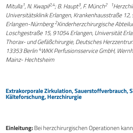
1
2,4
3
2
1
Mitulla
, N. Kwapil
; B. Haupt
, F. Münch
Herzchi
Universitätsklinik Erlangen, Krankenhausstraße 12,
2
Erlangen-Nürnberg
Kinderherzchirurgische Abteilun
Loschgestraße 15, 91054 Erlangen, Universität Er
Thorax- und Gefäßchirurgie, Deutsches Herzzentrum 
4
13353 Berlin
WKK Perfusionsservice GmbH, Wernh
Mainz- Hechtsheim
Extrakorporale Zirkulation, Sauerstoffverbrauch,
Kälteforschung, Herzchirurgie
Einleitung:
Bei herzchirurgischen Operationen kann