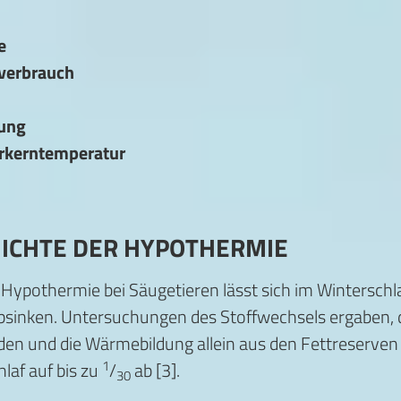
e
fverbrauch
lung
erkerntemperatur
ICHTE DER HYPOTHERMIE
Hypothermie bei Säugetieren lässt sich im Winterschla
absinken. Untersuchungen des Stoffwechsels ergaben, 
en und die Wärmebildung allein aus den Fettreserven de
1
hlaf auf bis zu
/
ab [3].
30