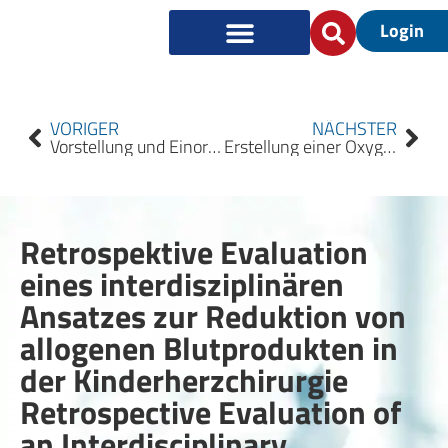
Login
VORIGER
NÄCHSTER
Vorstellung und Einordnung der europäischen Guideline zur Anwendung des kardiopulmonalen Bypasses 2024 Presentation and classification of the European guideline on the use of cardiopulmonary bypass 2024
Erstellung einer Oxygenatortransferleistung für den Sorin Inspire 8F™ Dual PH.I.S.I.O. Oxygenator Creation of an Oxygenator Transfer Service for the Sorin Inspire 8F™ Dual PH.I.S.I.O. Oxygenator
Retrospektive Evaluation
eines interdisziplinären
Ansatzes zur Reduktion von
allogenen Blutprodukten in
der Kinderherzchirurgie
Retrospective Evaluation of
an Interdisciplinary,