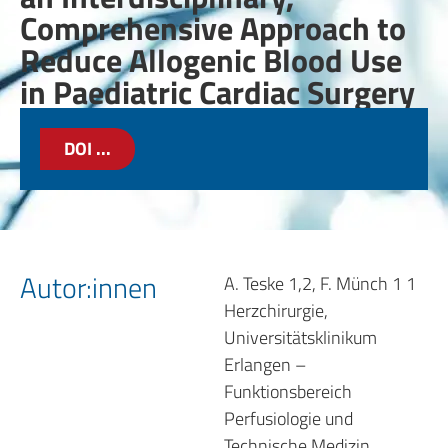
Comprehensive Approach to
Reduce Allogenic Blood Use
in Paediatric Cardiac Surgery
DOI ...
Autor:innen
A. Teske 1,2, F. Münch 1 1
Herzchirurgie,
Universitätsklinikum
Erlangen –
Funktionsbereich
Perfusiologie und
Technische Medizin,