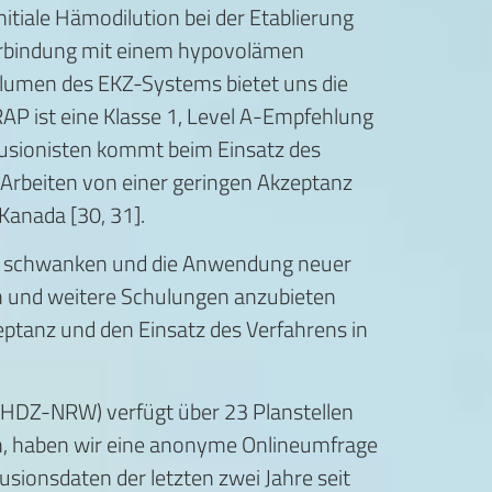
nitiale Hämodilution bei der Etablierung
 Verbindung mit einem hypovolämen
olumen des EKZ-Systems bietet uns die
RAP ist eine Klasse 1, Level A-Empfehlung
fusionisten kommt beim Einsatz des
en Arbeiten von einer geringen Akzeptanz
Kanada [30, 31].
tark schwanken und die Anwendung neuer
en und weitere Schulungen anzubieten
eptanz und den Einsatz des Verfahrens in
(HDZ-NRW) verfügt über 23 Planstellen
ren, haben wir eine anonyme Onlineumfrage
sionsdaten der letzten zwei Jahre seit