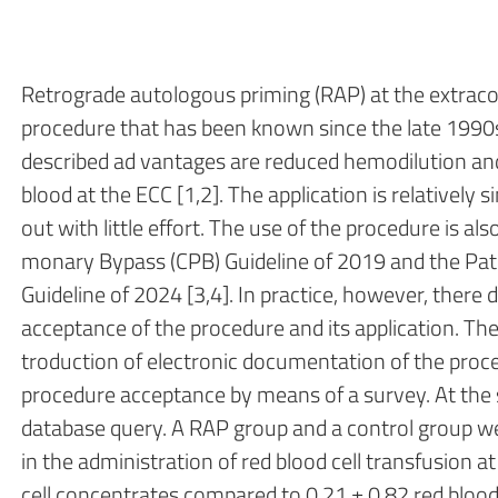
Retrograde autologous priming (RAP) at the extracorp
procedure that has been known since the late 1990s
described ad vantages are reduced hemodilution an
blood at the ECC [1,2]. The application is relatively s
out with little effort. The use of the procedure is 
monary Bypass (CPB) Guideline of 2019 and the P
Guideline of 2024 [3,4]. In practice, however, there
acceptance of the procedure and its application. The
troduction of electronic documentation of the proc
procedure acceptance by means of a survey. At the
database query. A RAP group and a control group 
in the administration of red blood cell transfusion 
cell concentrates compared to 0.21 ± 0.82 red blood