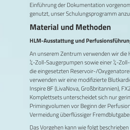
Einführung der Dokumentation vorgenomm
genutzt, unser Schulungsprogramm anzu
Material und Methoden
HLM-Ausstattung und Perfusionsführun
An unserem Zentrum verwenden wir die HLM
¼-Zoll-Saugerpumpen sowie einer ¼-Zoll
die eingesetzten Reservoir-/Oxygenatorei
verwenden wir eine modifizierte Blutkard
Inspire 8F (LivaNova, Großbritannien), FX
Komplettsets unterscheidet sich nur geri
Primingvolumen vor Beginn der Perfusion 
Vermeidung überflüssiger Fremdblutgaben
Das Vorgehen kann wie folgt beschrieben