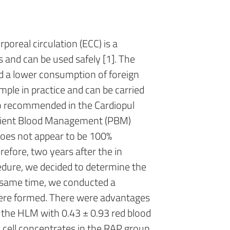
oreal circulation (ECC) is a
 and can be used safely [1]. The
d a lower consumption of foreign
imple in practice and can be carried
also recommended in the Cardiopul
atient Blood Management (PBM)
 does not appear to be 100%
refore, two years after the in
edure, we decided to determine the
 same time, we conducted a
were formed. There were advantages
at the HLM with 0.43 ± 0.93 red blood
 cell concentrates in the RAP group,