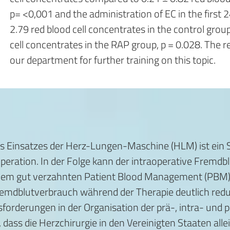
p= <0,001 and the administration of EC in the first 
2.79 red blood cell concentrates in the control gro
cell concentrates in the RAP group, p = 0.028. The re
our department for further training on this topic.
 Einsatzes der Herz-Lungen-Maschine (HLM) ist ein S
peration. In der Folge kann der intraoperative Fremd
einem gut verzahnten Patient Blood Management (PBM)
remdblutverbrauch während der Therapie deutlich reduzi
usforderungen in der Organisation der prä-, intra- und
6, dass die Herzchirurgie in den Vereinigten Staaten al