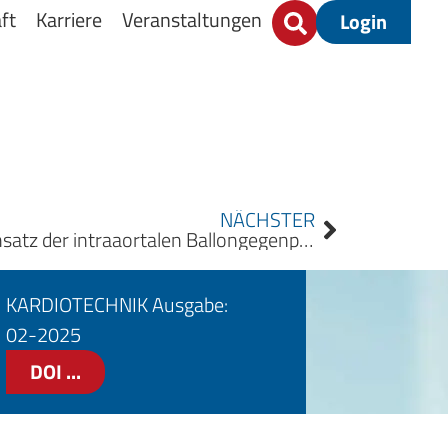
ft
Karriere
Veranstaltungen
Login
NÄCHSTER
Update der S3-Leitlinie „Einsatz der intraaortalen Ballongegenpulsation in der Herzchirurgie“ der Deutschen Gesellschaft für Thorax-, Herz- und Gefäßchirurgie
KARDIOTECHNIK Ausgabe:
02-2025
DOI ...