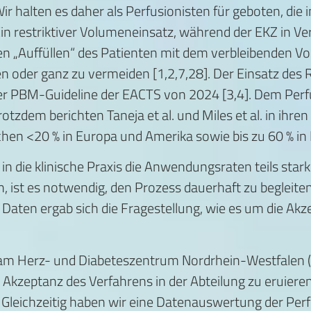
ir halten es daher als Perfusionisten für geboten, die i
 Ein restriktiver Volumeneinsatz, während der EKZ in
n „Auffüllen“ des Patienten mit dem verbleibenden V
n oder ganz zu vermeiden [1,2,7,28]. Der Einsatz des 
der PBM-Guideline der EACTS von 2024 [3,4]. Dem Per
Trotzdem berichten Taneja et al. und Miles et al. in ihr
hen <20 % in Europa und Amerika sowie bis zu 60 % in 
n in die klinische Praxis die Anwendungsraten teils s
, ist es notwendig, den Prozess dauerhaft zu begleit
Daten ergab sich die Fragestellung, wie es um die Akz
on am Herz- und Diabeteszentrum Nordrhein-Westfalen 
e Akzeptanz des Verfahrens in der Abteilung zu eruie
Gleichzeitig haben wir eine Datenauswertung der Perfu