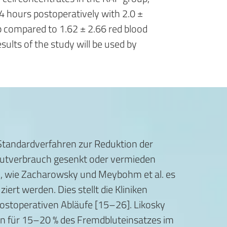
24 hours postoperatively with 2.0 ±
up compared to 1.62 ± 2.66 red blood
sults of the study will be used by
tandardverfahren zur Reduktion der
blutverbrauch gesenkt oder vermieden
, wie Zacharowsky und Meybohm et al. es
ert werden. Dies stellt die Kliniken
 postoperativen Abläufe [15–26]. Likosky
lein für 15–20 % des Fremdbluteinsatzes im