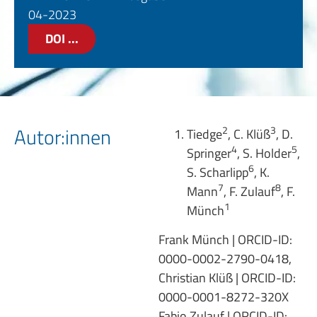
04-2023
DOI ...
Autor:innen
2
3
Tiedge
, C. Klüß
, D.
4
5
Springer
, S. Holder
,
6
S. Scharlipp
, K.
7
8
Mann
, F. Zulauf
, F.
1
Münch
Frank Münch | ORCID-ID:
0000-0002-2790-0418,
Christian Klüß | ORCID-ID:
0000-0001-8272-320X
Fabio Zulauf | ORCID-ID: