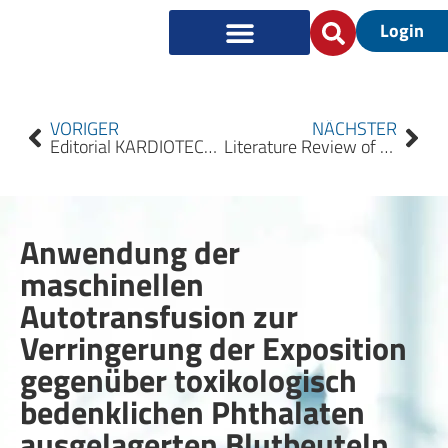
Login
VORIGER
NÄCHSTER
Editorial KARDIOTECHNIK 2020/4
Literature Review of Large Patients Undergoing Cardio­ pulmonary Bypass: Concerns, Management and Future Considerations
Anwendung der
maschinellen
Autotransfusion zur
Verringerung der Exposition
gegenüber toxikologisch
bedenklichen Phthalaten
ausgelagerten Blutbeuteln