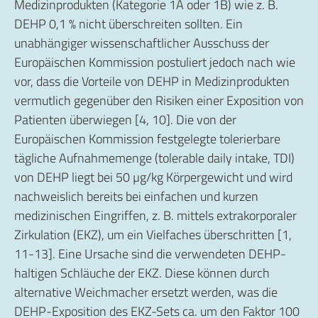
Medizinprodukten (Kategorie 1A oder 1B) wie z. B.
DEHP 0,1 % nicht überschreiten sollten. Ein
unabhängiger wissenschaftlicher Ausschuss der
Europäischen Kommission postuliert jedoch nach wie
vor, dass die Vorteile von DEHP in Medizinprodukten
vermutlich gegenüber den Risiken einer Exposition von
Patienten überwiegen [4, 10]. Die von der
Europäischen Kommission festgelegte tolerierbare
tägliche Aufnahmemenge (tolerable daily intake, TDI)
von DEHP liegt bei 50 µg/kg Körpergewicht und wird
nachweislich bereits bei einfachen und kurzen
medizinischen Eingriffen, z. B. mittels extrakorporaler
Zirkulation (EKZ), um ein Vielfaches überschritten [1,
11-13]. Eine Ursache sind die verwendeten DEHP-
haltigen Schläuche der EKZ. Diese können durch
alternative Weichmacher ersetzt werden, was die
DEHP-Exposition des EKZ-Sets ca. um den Faktor 100