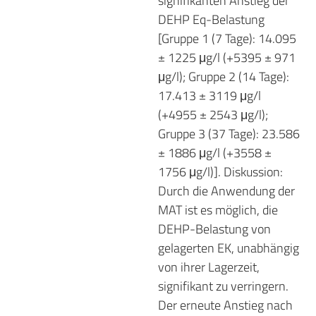
signifikanten Anstieg der
DEHP Eq-Belastung
[Gruppe 1 (7 Tage): 14.095
± 1225 μg/l (+5395 ± 971
μg/l); Gruppe 2 (14 Tage):
17.413 ± 3119 μg/l
(+4955 ± 2543 μg/l);
Gruppe 3 (37 Tage): 23.586
± 1886 μg/l (+3558 ±
1756 μg/l)]. Diskussion:
Durch die Anwendung der
MAT ist es möglich, die
DEHP-Belastung von
gelagerten EK, unabhängig
von ihrer Lagerzeit,
signifikant zu verringern.
Der erneute Anstieg nach